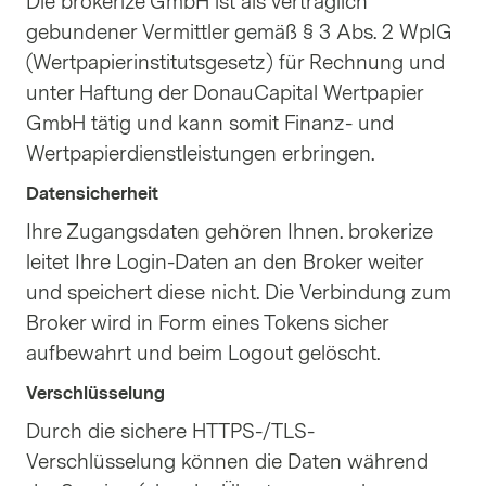
Die brokerize GmbH ist als vertraglich
gebundener Vermittler gemäß § 3 Abs. 2 WpIG
(Wertpapierinstitutsgesetz) für Rechnung und
unter Haftung der DonauCapital Wertpapier
GmbH tätig und kann somit Finanz- und
Wertpapierdienstleistungen erbringen.
Datensicherheit
Ihre Zugangsdaten gehören Ihnen. brokerize
leitet Ihre Login-Daten an den Broker weiter
und speichert diese nicht. Die Verbindung zum
Broker wird in Form eines Tokens sicher
aufbewahrt und beim Logout gelöscht.
Verschlüsselung
Durch die sichere HTTPS-/TLS-
Verschlüsselung können die Daten während