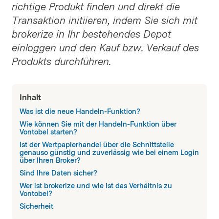
richtige Produkt finden und direkt die
Transaktion initiieren, indem Sie sich mit
brokerize in Ihr bestehendes Depot
einloggen und den Kauf bzw. Verkauf des
Produkts durchführen.
Inhalt
Was ist die neue Handeln-Funktion?
Wie können Sie mit der Handeln-Funktion über
Vontobel starten?
Ist der Wertpapierhandel über die Schnittstelle
genauso günstig und zuverlässig wie bei einem Login
über Ihren Broker?
Sind Ihre Daten sicher?
Wer ist brokerize und wie ist das Verhältnis zu
Vontobel?
Sicherheit