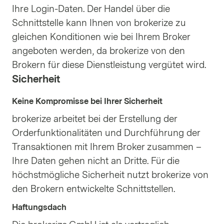
Ihre Login-Daten. Der Handel über die
Schnittstelle kann Ihnen von brokerize zu
gleichen Konditionen wie bei Ihrem Broker
angeboten werden, da brokerize von den
Brokern für diese Dienstleistung vergütet wird.
Sicherheit
Keine Kompromisse bei Ihrer Sicherheit
brokerize arbeitet bei der Erstellung der
Orderfunktionalitäten und Durchführung der
Transaktionen mit Ihrem Broker zusammen –
Ihre Daten gehen nicht an Dritte. Für die
höchstmögliche Sicherheit nutzt brokerize von
den Brokern entwickelte Schnittstellen.
Haftungsdach