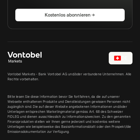
Kostenlos abonnieren
DE
Vontobel Markets - Bank Vontobel AG und/oder verbundene Unternehmen. Alle
Rechte vorbehalten.
Bitte lesen Sie diese Information bevor Sie fortfahren, da die auf unserer
Webseite enthaltenen Produkte und Dienstleistungen gewissen Personen nicht
zugänglich sind. Die auf dieser Website angebotenen Informationen und/oder
Unterlagen entsprechen Marketingmaterial gemäss Art. 68 des Schweizer
FIDLEG und dienen ausschliesslich zu Informationszwecken. Zu den genannten
Finanzprodukten stellen wir Ihnen gerne jederzeit und kostenlos weitere
Unterlagen wie beispielsweise das Basisinformationsblatt oder den Prospekt/die
Emissionsdokumentation zur Verfügung.