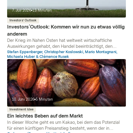
7. Juli 2026
13
Minuten
Investors’ Outlook
Investors´Outlook: Kommen wir nun zu etwas völlig
anderem
Der Krieg im Nahen Osten hat weltweit wirtschaftliche
Auswirkungen gehabt, den Handel beeinträchtigt, den
Inflationsdruck erhöht und die Zentralbanken dazu
Stefan Eppenberger, Christopher Koslowski, Mario Montagnani,
Michaela Huber & Clémence Rusek
veranlasst, ihre geldpolitische Ausrichtung zu überdenken.
Nach mehr als 100 Tagen Konflikt haben die USA und der
Iran nun jedoch eine Absichtserklärung unterzeichnet
10. Juni 2026
5
Minuten
Investment Idee
Ein leichtes Beben auf dem Markt
In dieser Woche geht es um Kakao, bei dem das Potenzial
für einen künftigen Preisanstieg besteht, wenn der in