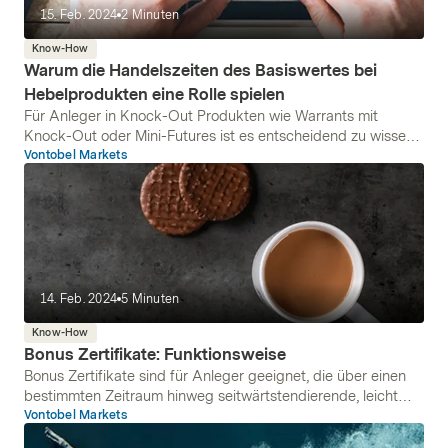
15. Feb. 2024
2
Minuten
Know-How
Warum die Handelszeiten des Basiswertes bei
Hebelprodukten eine Rolle spielen
Für Anleger in Knock-Out Produkten wie Warrants mit
Knock-Out oder Mini-Futures ist es entscheidend zu wissen,
wann und zu welchen Bedingungen ihr Produkt ausgeknockt
Vontobel Markets
werden kann. Was viele aber nicht wissen: Die Handelszeiten
des Basiswertes spielen hierbei eine entscheidende Rolle.
14. Feb. 2024
5
Minuten
Know-How
Bonus Zertifikate: Funktionsweise
Bonus Zertifikate sind für Anleger geeignet, die über einen
bestimmten Zeitraum hinweg seitwärtstendierende, leicht
fallende oder leicht steigende Kurse erwarten. Ein Bonus
Vontobel Markets
Zertifikat bezieht sich grundsätzlich auf einen Basiswert,