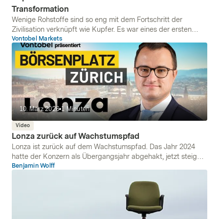
Transformation
Wenige Rohstoffe sind so eng mit dem Fortschritt der
Zivilisation verknüpft wie Kupfer. Es war eines der ersten
Metalle, das der Mensch gezielt nutzte, lange bevor er
Vontobel Markets
Eisen
oder Stahl kannte. Von den Kupferbeilen der Jungsteinzeit
über die Telegrafenleitungen des 19. Jahrhunderts bis zu den
Leiterplatten moderner Elektronik zieht sich ein roter Faden
durch die Technikgeschichte. Und obwohl Kupfer zu den
ältesten Werkstoffen zählt, rückt es gerade jetzt wieder in
den Fokus, da es in vielen modernen Technologien eine
zentrale Rolle spielt.
10. März 2026
1
Minuten
Video
Lonza zurück auf Wachstumspfad
Lonza ist zurück auf dem Wachstumspfad. Das Jahr 2024
hatte der Konzern als Übergangsjahr abgehakt, jetzt steigen
Gewinn und Umsatz wieder. Für die nächsten Jahre hat der
Benjamin Wolff
Vorstand ehrgeizige Pläne, will viel Geld in die Hand nehmen.
In Zukunft sieht sich Lonza als
reiner
Pharmaauftragsfertiger.