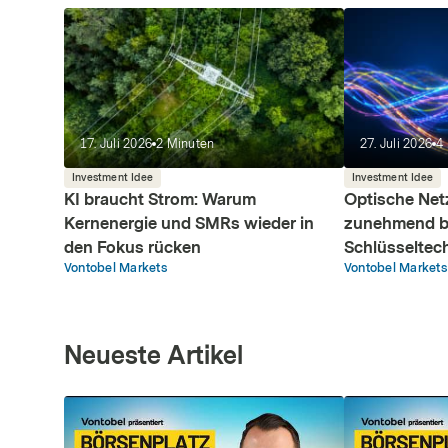
17. Juli 2026
2
Minuten
27. Juli 2026
4
Investment Idee
Investment Idee
KI braucht Strom: Warum
Optische Net
Kernenergie und SMRs wieder in
zunehmend b
den Fokus rücken
Schlüsseltec
Vontobel Markets
Vontobel Markets
Neueste Artikel