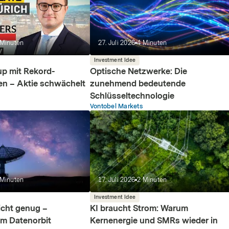
Minuten
27. Juli 2026
4
Minuten
Investment Idee
up mit Rekord-
Optische Netzwerke: Die
en – Aktie schwächelt
zunehmend bedeutende
Schlüsseltechnologie
Vontobel Markets
Minuten
17. Juli 2026
2
Minuten
Investment Idee
nicht genug –
KI braucht Strom: Warum
im Datenorbit
Kernenergie und SMRs wieder in