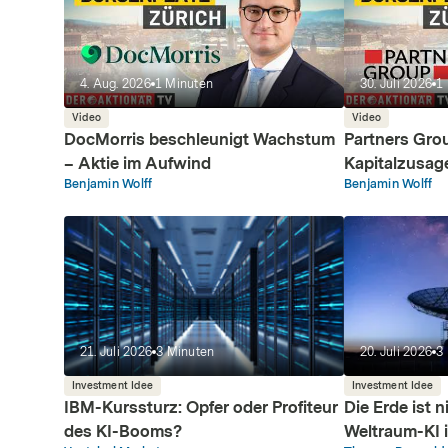
4. Aug. 2026
1
Minuten
30. Juli 2026
1
Video
Video
DocMorris beschleunigt Wachstum
Partners Gro
– Aktie im Aufwind
Kapitalzusag
Benjamin Wolff
Benjamin Wolff
21. Juli 2026
3
Minuten
20. Juli 2026
3
Investment Idee
Investment Idee
IBM-Kurssturz: Opfer oder Profiteur
Die Erde ist 
des KI-Booms?
Weltraum-KI 