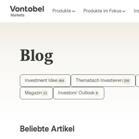
Produkte
Produkte im Fokus
In
Blog
Investment Idee
Thematisch Investieren
464
206
Magazin
Investors’ Outlook
13
8
Beliebte Artikel