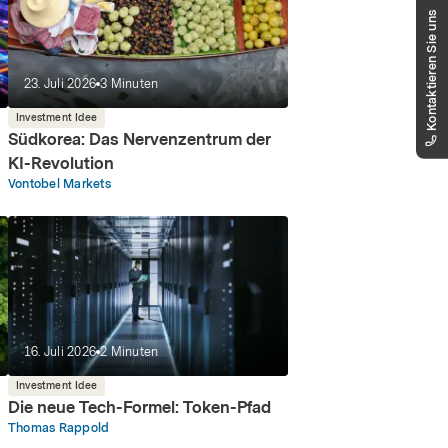
Haben Sie Fragen?
Kontaktieren Sie uns
Unser Public Distribution Team hilft Ihnen
gerne weiter.
markets.schweiz@vontobel.com
23. Juli 2026
3
Minuten
00800 93 00 93 00
Sie erreichen uns telefonisch montags bis
Investment Idee
freitags, 8:00 - 18:00 Uhr
Südkorea: Das Nervenzentrum der
KI-Revolution
Vontobel Markets
16. Juli 2026
2
Minuten
Investment Idee
Die neue Tech-Formel: Token-Pfad
Thomas Rappold