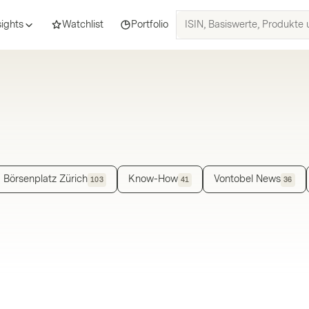
ISIN,
sights
Watchlist
Portfolio
Basiswerte,
Produkte
und
Themen
suchen
Börsenplatz Zürich
Know-How
Vontobel News
103
41
36