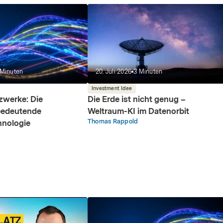
Minuten
20. Juli 2026
3
Minuten
Investment Idee
zwerke: Die
Die Erde ist nicht genug –
edeutende
Weltraum-KI im Datenorbit
Thomas Rappold
hnologie