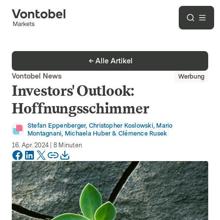
Alle Artikel
Vontobel News
Werbung
Investors' Outlook:
Hoffnungsschimmer
Stefan Eppenberger, Christopher Koslowski, Mario
Montagnani, Michaela Huber & Clémence Rusek
16. Apr. 2024
|
8
Minuten