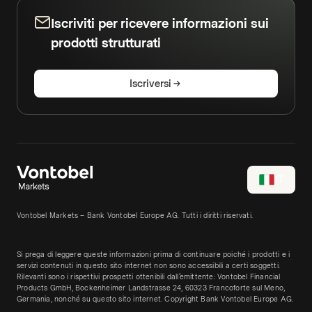
Iscriviti per ricevere informazioni sui
prodotti strutturati
Iscriversi
IT
Vontobel Markets – Bank Vontobel Europe AG. Tutti i diritti riservati.
Si prega di leggere queste informazioni prima di continuare poiché i prodotti e i
servizi contenuti in questo sito internet non sono accessibili a certi soggetti.
Rilevanti sono i rispettivi prospetti ottenibili dall’emittente: Vontobel Financial
Products GmbH, Bockenheimer Landstrasse 24, 60323 Francoforte sul Meno,
Germania, nonché su questo sito internet. Copyright Bank Vontobel Europe AG.