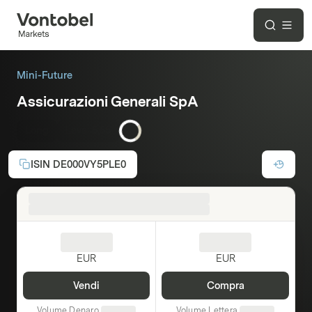
Mini-Future
Assicurazioni Generali SpA
Long
Leva:
5,55
ISIN
DE000VY5PLE0
EUR
EUR
Vendi
Compra
Volume Denaro
Volume Lettera