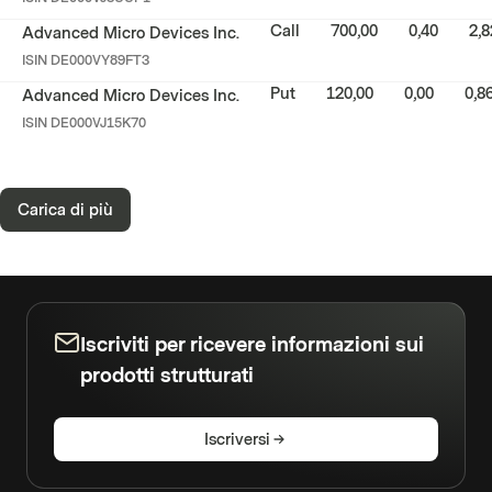
Call
700,00
0,40
2,8
Advanced Micro Devices Inc.
ISIN
DE000VY89FT3
Put
120,00
0,00
0,8
Advanced Micro Devices Inc.
ISIN
DE000VJ15K70
Carica di più
Iscriviti per ricevere informazioni sui
prodotti strutturati
Iscriversi