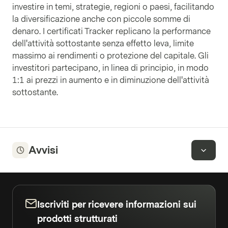
Valute
:
USD
Peso
:
4.39%
investire in temi, strategie, regioni o paesi, facilitando
la diversificazione anche con piccole somme di
Intuitive Machines Inc
denaro. I certificati Tracker replicano la performance
ISIN
US46125A1007
dell'attività sottostante senza effetto leva, limite
Paesi
:
Stati Uniti
Settori
:
Industriali
Valute
:
USD
Peso
:
4.31%
massimo ai rendimenti o protezione del capitale. Gli
investitori partecipano, in linea di principio, in modo
Electro Optic Systems Ltd Namen
1:1 ai prezzi in aumento e in diminuzione dell'attività
ISIN
AU000000EOS8
sottostante.
Paesi
:
Australia
Settori
:
Industriali
Valute
:
AUD
Peso
:
4.28%
SKY Perfect JSAT Holdings Inc.
ISIN
JP3396350005
Paesi
:
Giappone
Settori
:
Telecomunicazioni
Avvisi
Valute
:
JPY
Peso
:
4.21%
Mitsubishi Heavy Industries Ltd
ISIN
JP3900000005
Paesi
:
Giappone
Settori
:
Industriali
Iscriviti per ricevere informazioni sui
Valute
:
JPY
Peso
:
4.15%
prodotti strutturati
EchoStar Corp.