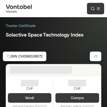
Tracker Certificate
Solactive Space Technology Index
Open-End
CHF
ISIN
CH0595159572
CHF
CHF
Vendi
Compra
Volume Denaro
Volume Lettera