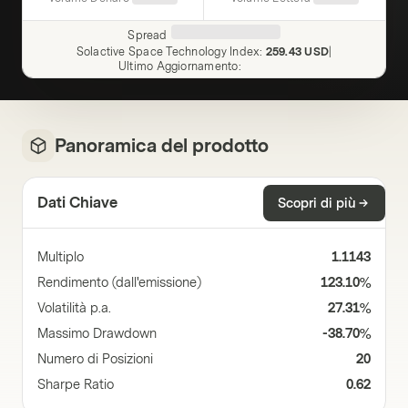
Spread
Solactive Space Technology Index
:
259.43 USD
|
Ultimo Aggiornamento
:
Panoramica del prodotto
Dati Chiave
Scopri di più
Multiplo
1.1143
Rendimento (dall'emissione)
123.10%
Volatilità p.a.
27.31%
Massimo Drawdown
-38.70%
Numero di Posizioni
20
Sharpe Ratio
0.62