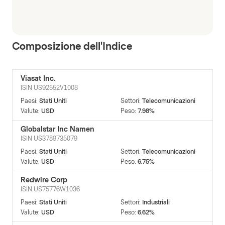
Composizione dell'Indice
Viasat Inc.
ISIN
US92552V1008
Paesi
:
Stati Uniti
Settori
:
Telecomunicazioni
Valute
:
USD
Peso
:
7.98%
Globalstar Inc Namen
ISIN
US3789735079
Paesi
:
Stati Uniti
Settori
:
Telecomunicazioni
Valute
:
USD
Peso
:
6.75%
Redwire Corp
ISIN
US75776W1036
Paesi
:
Stati Uniti
Settori
:
Industriali
Valute
:
USD
Peso
:
6.62%