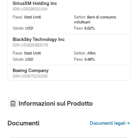
SiriusXM Holding Inc
ISIN
US8299331004
Paesi
:
Stati Uniti
Settori
:
Beni di consumo
voluttuari
Valute
:
USD
Peso
:
6.52%
BlackSky Technology Inc
ISIN
US09263B2079
Paesi
:
Stati Uniti
Settori
:
Altro
Valute
:
USD
Peso
:
5.48%
Boeing Company
ISIN
US0970231058
Paesi
:
Stati Uniti
Settori
:
Industriali
Valute
:
USD
Peso
:
5.42%
RTX Corporation
Informazioni sul Prodotto
ISIN
US75513E1010
Paesi
:
Stati Uniti
Settori
:
Industriali
Documenti
Valute
:
USD
Peso
:
5.39%
Documenti legali
Thales SA