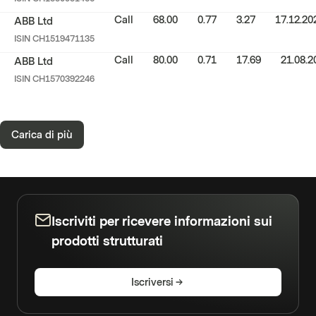
Call
68.00
0.77
3.27
17.12.20
ABB Ltd
ISIN
CH1519471135
Call
80.00
0.71
17.69
21.08.2
ABB Ltd
ISIN
CH1570392246
Carica di più
Iscriviti per ricevere informazioni sui
prodotti strutturati
Iscriversi