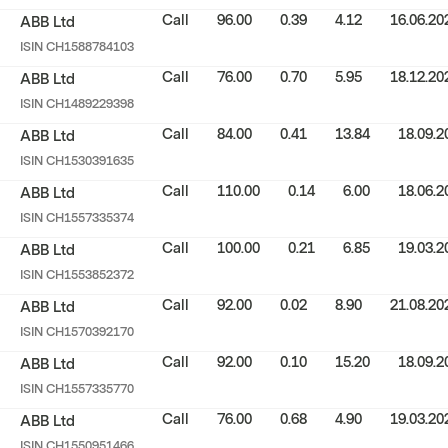
Call
96.00
0.39
4.12
16.06.20
ABB Ltd
ISIN
CH1588784103
Call
76.00
0.70
5.95
18.12.20
ABB Ltd
ISIN
CH1489229398
Call
84.00
0.41
13.84
18.09.2
ABB Ltd
ISIN
CH1530391635
Call
110.00
0.14
6.00
18.06.2
ABB Ltd
ISIN
CH1557335374
Call
100.00
0.21
6.85
19.03.2
ABB Ltd
ISIN
CH1553852372
Call
92.00
0.02
8.90
21.08.20
ABB Ltd
ISIN
CH1570392170
Call
92.00
0.10
15.20
18.09.2
ABB Ltd
ISIN
CH1557335770
Call
76.00
0.68
4.90
19.03.20
ABB Ltd
ISIN
CH1550951466