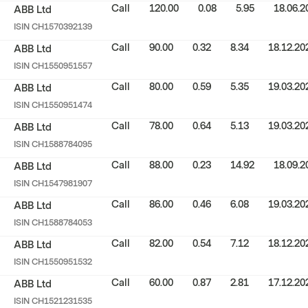
Call
120.00
0.08
5.95
18.06.2
ABB Ltd
ISIN
CH1570392139
Call
90.00
0.32
8.34
18.12.20
ABB Ltd
ISIN
CH1550951557
Call
80.00
0.59
5.35
19.03.20
ABB Ltd
ISIN
CH1550951474
Call
78.00
0.64
5.13
19.03.20
ABB Ltd
ISIN
CH1588784095
Call
88.00
0.23
14.92
18.09.2
ABB Ltd
ISIN
CH1547981907
Call
86.00
0.46
6.08
19.03.20
ABB Ltd
ISIN
CH1588784053
Call
82.00
0.54
7.12
18.12.20
ABB Ltd
ISIN
CH1550951532
Call
60.00
0.87
2.81
17.12.20
ABB Ltd
ISIN
CH1521231535