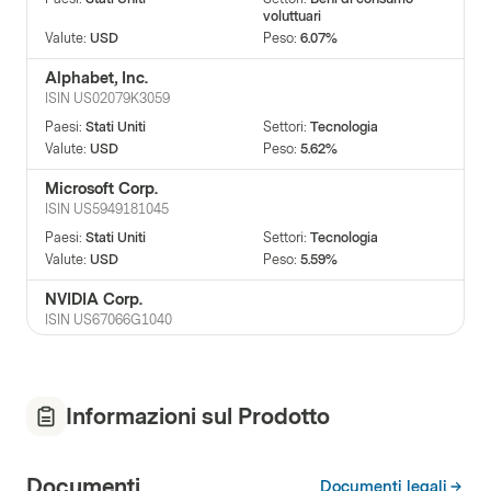
voluttuari
Valute
:
USD
Peso
:
6.07%
Alphabet, Inc.
ISIN
US02079K3059
Paesi
:
Stati Uniti
Settori
:
Tecnologia
Valute
:
USD
Peso
:
5.62%
Microsoft Corp.
ISIN
US5949181045
Paesi
:
Stati Uniti
Settori
:
Tecnologia
Valute
:
USD
Peso
:
5.59%
NVIDIA Corp.
ISIN
US67066G1040
Paesi
:
Stati Uniti
Settori
:
Tecnologia
Valute
:
USD
Peso
:
5.31%
Apple Inc.
Informazioni sul Prodotto
ISIN
US0378331005
Paesi
:
Stati Uniti
Settori
:
Tecnologia
Documenti
Valute
:
USD
Peso
:
5.31%
Documenti legali