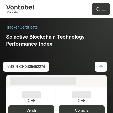
Tracker Certificate
Solactive Blockchain Technology
Performance-Index
Open-End
CHF
ISIN
CH0405452274
CHF
CHF
Vendi
Compra