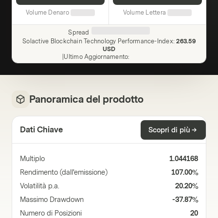
Volume Denaro
Volume Lettera
Spread
Solactive Blockchain Technology Performance-Index
:
263.59
USD
|
Ultimo Aggiornamento
:
Panoramica del prodotto
Dati Chiave
Scopri di più
Multiplo
1.044168
Rendimento (dall'emissione)
107.00%
Volatilità p.a.
20.20%
Massimo Drawdown
-37.87%
Numero di Posizioni
20