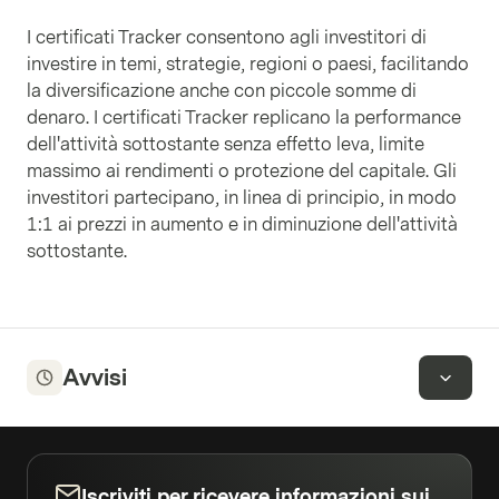
ISIN
JP3435000009
Paesi
:
Giappone
Settori
:
Beni di consumo
I certificati Tracker consentono agli investitori di
voluttuari
investire in temi, strategie, regioni o paesi, facilitando
Valute
:
JPY
Peso
:
4.57%
la diversificazione anche con piccole somme di
Roche Holding AG
denaro. I certificati Tracker replicano la performance
ISIN
CH1499059983
dell'attività sottostante senza effetto leva, limite
Paesi
:
Svizzera
Settori
:
Assistenza sanitaria
massimo ai rendimenti o protezione del capitale. Gli
Valute
:
CHF
Peso
:
4.38%
investitori partecipano, in linea di principio, in modo
1:1 ai prezzi in aumento e in diminuzione dell'attività
Novartis AG
ISIN
CH0012005267
sottostante.
Paesi
:
Svizzera
Settori
:
Assistenza sanitaria
Valute
:
CHF
Peso
:
4.34%
Tencent Holdings Limited
ISIN
KYG875721634
Avvisi
Paesi
:
Cina
Settori
:
Tecnologia
Valute
:
HKD
Peso
:
4.16%
Coinbase Global Inc.
ISIN
US19260Q1076
Iscriviti per ricevere informazioni sui