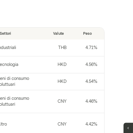
Settori
Valute
Peso
ndustriali
THB
4.71%
ecnologia
HKD
4.56%
eni di consumo
HKD
4.54%
oluttuari
eni di consumo
CNY
4.46%
oluttuari
ltro
CNY
4.42%