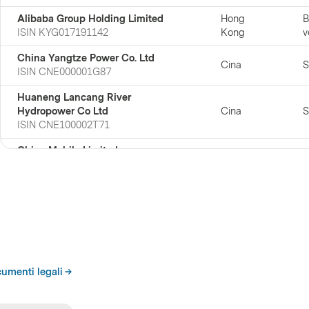
Alibaba Group Holding Limited
Hong
B
ISIN
KYG017191142
Kong
v
China Yangtze Power Co. Ltd
Cina
S
ISIN
CNE000001G87
Huaneng Lancang River
Hydropower Co Ltd
Cina
S
ISIN
CNE100002T71
China Mobile Limited
Cina
T
ISIN
HK0941009539
Jardine Matheson Holdings Ltd.
Hong
I
ISIN
BMG507361001
Kong
Gulf Energy Development Public
Company Ltd
Thailandia
S
ISIN
THC903010005
umenti legali
China National Nuclear Power Co
Ltd
Cina
S