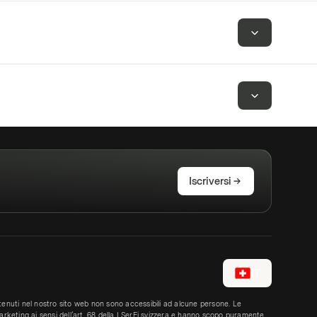
ndustriali
KRW
3.38%
eni di consumo
CNY
3.28%
oluttuari
ecnologia
THB
3.19%
ecnologia
KRW
3.14%
Iscriversi
elecomunicazioni
KRW
3.05%
ecnologia
KRW
3.03%
IT
ndustriali
CNY
0.00%
ntenuti nel nostro sito web non sono accessibili ad alcune persone. Le
marketing ai sensi dell’art. 68 della LSerFi svizzera e hanno scopo puramente