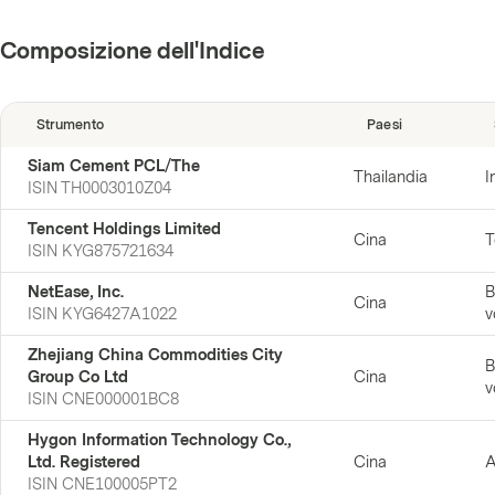
Composizione dell'Indice
Strumento
Paesi
Siam Cement PCL/The
Thailandia
I
ISIN
TH0003010Z04
Tencent Holdings Limited
Cina
T
ISIN
KYG875721634
NetEase, Inc.
B
Cina
ISIN
KYG6427A1022
v
Zhejiang China Commodities City
B
Group Co Ltd
Cina
v
ISIN
CNE000001BC8
Hygon Information Technology Co.,
Ltd. Registered
Cina
A
ISIN
CNE100005PT2