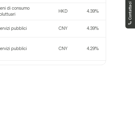
Non hai trovato risposta?
Contattaci
eni di consumo
Siamo qui per aiutarti
HKD
4.39%
oluttuari
markets.schweiz@vontobel.com
00800 93 00 93 00
Puoi contattarci telefonicamente dal lunedì
ervizi pubblici
CNY
4.39%
al venerdì, dalle 8:00am - 6:00pm (CET)
ervizi pubblici
CNY
4.29%
elecomunicazioni
HKD
4.27%
ndustriali
USD
4.26%
ervizi pubblici
THB
4.25%
ervizi pubblici
CNY
4.18%