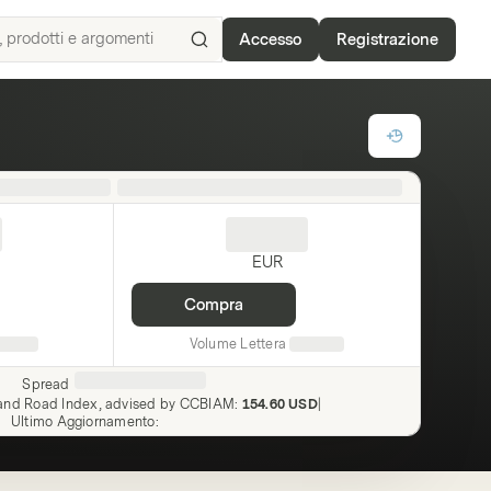
Accesso
Registrazione
Ricerca
per
ISIN,
sottostanti,
prodotti
e
argomenti
EUR
Compra
Volume Lettera
Spread
 and Road Index, advised by CCBIAM
:
154.60 USD
|
Ultimo Aggiornamento
: