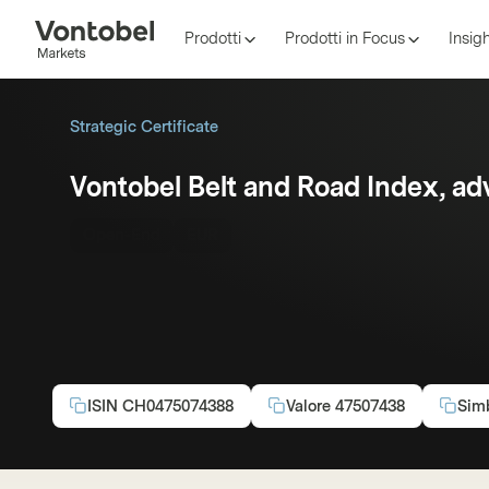
Prodotti
Prodotti in Focus
Insig
Strategic Certificate
Vontobel Belt and Road Index, a
Open-End
EUR
ISIN
CH0475074388
Valore
47507438
Sim