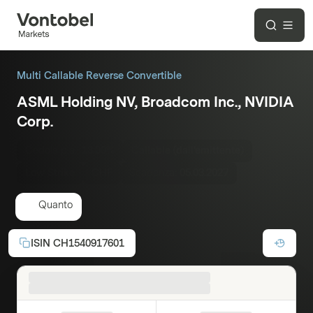
Multi Callable Reverse Convertible
ASML Holding NV, Broadcom Inc., NVIDIA
Corp.
Cedola p.a.:
13.00%
Callable (dall'emittente)
Low Strike
CHF
Scadenza:
05.03.2027
Quanto
ISIN
CH1540917601