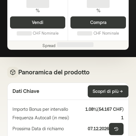
%
%
Vendi
Compra
CHF
Nominale
CHF
Nominale
Spread
Panoramica del prodotto
Dati Chiave
Scopri di più
Importo Bonus per intervallo
1.08%
(
54.167 CHF
)
Frequenza Autocall (in mesi)
1
Prossima Data di richiamo
07.12.2026