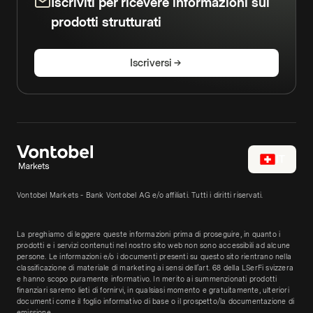
Iscriviti per ricevere informazioni sui
prodotti strutturati
Iscriversi
IT
Vontobel Markets - Bank Vontobel AG e/o affiliati. Tutti i diritti riservati.
La preghiamo di leggere queste informazioni prima di proseguire, in quanto i
prodotti e i servizi contenuti nel nostro sito web non sono accessibili ad alcune
persone. Le informazioni e/o i documenti presenti su questo sito rientrano nella
classificazione di materiale di marketing ai sensi dell’art. 68 della LSerFi svizzera
e hanno scopo puramente informativo. In merito ai summenzionati prodotti
finanziari saremo lieti di fornirvi, in qualsiasi momento e gratuitamente, ulteriori
documenti come il foglio informativo di base o il prospetto/la documentazione di