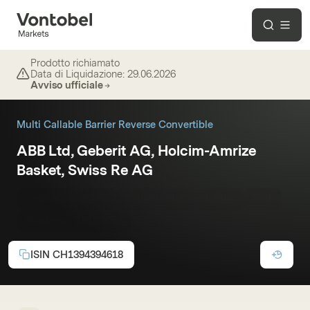
Prodotto richiamato
Data di Liquidazione:
29.06.2026
Avviso ufficiale
Multi Callable Barrier Reverse Convertible
ABB Ltd, Geberit AG, Holcim-Amrize
Basket, Swiss Re AG
Cedola p.a.:
6.25%
Callable (dall'emittente)
CHF
Scadenza:
21.12.2026
ISIN
CH1394394618