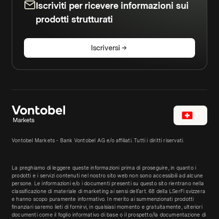
Iscriviti per ricevere informazioni sui
prodotti strutturati
Iscriversi
IT
Vontobel Markets - Bank Vontobel AG e/o affiliati. Tutti i diritti riservati.
La preghiamo di leggere queste informazioni prima di proseguire, in quanto i
prodotti e i servizi contenuti nel nostro sito web non sono accessibili ad alcune
persone. Le informazioni e/o i documenti presenti su questo sito rientrano nella
classificazione di materiale di marketing ai sensi dell’art. 68 della LSerFi svizzera
e hanno scopo puramente informativo. In merito ai summenzionati prodotti
finanziari saremo lieti di fornirvi, in qualsiasi momento e gratuitamente, ulteriori
documenti come il foglio informativo di base o il prospetto/la documentazione di