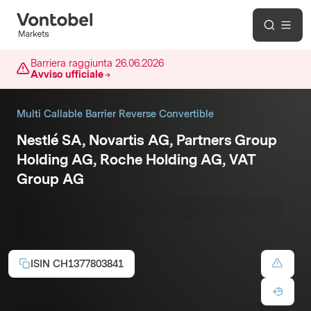
Barriera raggiunta
26.06.2026
Avviso ufficiale
Multi Callable Barrier Reverse Convertible
Nestlé SA, Novartis AG, Partners Group
Holding AG, Roche Holding AG, VAT
Group AG
Cedola p.a.:
8.50%
Callable (dall'emittente)
CHF
Scadenza:
04.10.2027
ISIN
CH1377803841