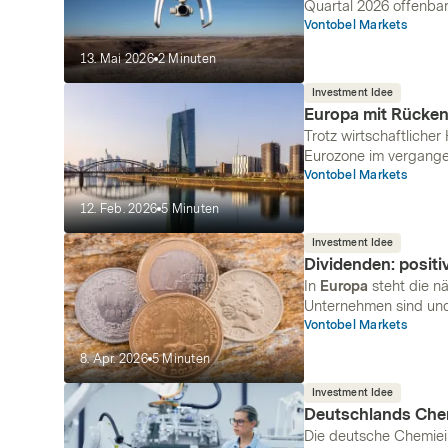
Quartal 2026 offenbar
RENK melden operativ
Vontobel Markets
Rheinmetall-Aktie zei
13. Mai 2026
2
Minuten
Mai 2025. Hensoldt un
wie ist die Lage der 
Investment Idee
Europa mit Rücke
Trotz wirtschaftliche
Eurozone im vergange
Europäischen Kommissi
Vontobel Markets
robuster Arbeitsmarkt
12. Feb. 2026
5
Minuten
Verlauf der Konjunktu
verschiedene Anlagem
Investment Idee
könnten.
Dividenden: positi
In
Europa
steht die n
Unternehmen sind und 
Allerdings gibt es be
Vontobel Markets
Strategie verfolgt der
8. Apr. 2026
5
Minuten
Investment Idee
Deutschlands Che
Die deutsche Chemiein