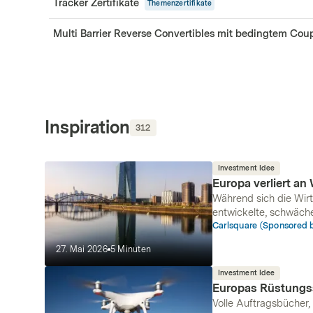
Tracker Zertifikate
Themenzertifikate
Multi Barrier Reverse Convertibles mit bedingtem Cou
Inspiration
312
Investment Idee
Europa verliert a
Während sich die Wirt
entwickelte, schwäche
Zentralbanken, ihre Vo
Carlsquare (Sponsored 
zwischen den USA u
27. Mai 2026
5
Minuten
begünstigt.
Investment Idee
Europas Rüstungss
Volle Auftragsbücher,