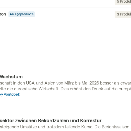
5 Produ
pon
3 Produ
Anlageprodukte
n Wachstum
schaft in den USA und Asien von März bis Mai 2026 besser als erwar
lte die europäische Wirtschaft. Dies erhöht den Druck auf die europ
lkswirtschaften zu stimulieren. Wir glauben, dass sich die Zinsdiffer
by Vontobel)
nd
Europa
vergrössern könnte, was den US-Dollar gegenüber dem
Eu
ektor zwischen Rekordzahlen und Korrektur
 steigende Umsätze und trotzdem fallende Kurse. Die Berichtssaison