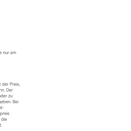
ie nur am
 der Preis,
nn. Der
oder zu
geben. Bei
ut-
preis
 die
t.