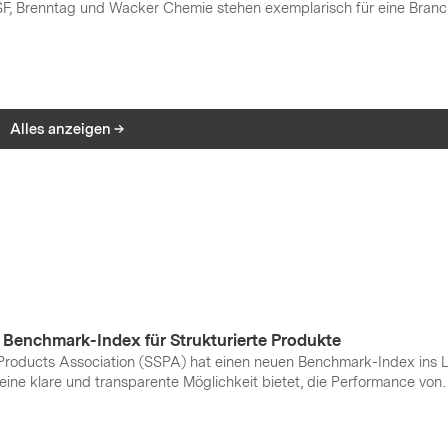
, Brenntag und Wacker Chemie stehen exemplarisch für eine Branch
rtschaftlichem Druck steht und sich in einem strukturellem Wandel bef
che Industrienachfrage und zunehmender internationaler Wettbewer
ternehmen. Gleichzeitig bleibt die Chemieindustrie ein zentraler Best
ranchen, von Halbleitern über Batterietechnologie bis hin zu modern
Alles anzeigen
 Benchmark-Index für Strukturierte Produkte
 Products Association (SSPA) hat einen neuen Benchmark-Index ins 
 eine klare und transparente Möglichkeit bietet, die Performance von
kten zu bewerten. Der "SSPA MBRC USD (bzw. EUR und CHF) Global I
en, den Überblick zu behalten und Produkte besser zu vergleichen. Ei
ehr Transparenz und Vergleichbarkeit!