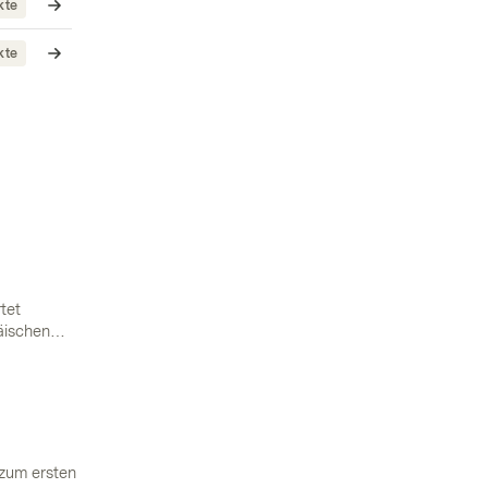
kte
kte
tet
äischen
enz
ro
 zum ersten