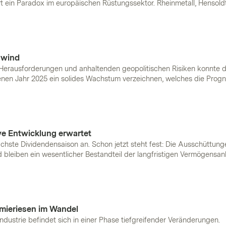
t ein Paradox im europäischen Rüstungssektor. Rheinmetall, Hensold
e Rekorde, doch am Markt dominieren Zweifel. Am 11. Mai verlor die
tweise über neun Prozent und fiel auf rund 1155
Euro
, den tiefsten St
d RENK wurden mit in die Tiefe gezogen. Was steckt hinter der Korr
drei Unternehmen tatsächlich einzuordnen?
nwind
r Herausforderungen und anhaltenden geopolitischen Risiken konnte d
nen Jahr 2025 ein solides Wachstum verzeichnen, welches die Prog
on übertroffen hat. Verschiedene Faktoren wie sinkende Energiepre
, eine stabilere Lage in Frankreich und ein deutscher Fiskalimpuls k
r auch im Jahr 2026 und darüber hinaus weiter begünstigen. Wir zei
öglichkeiten, mit denen Anleger an den Entwicklungen in
Europa
pa
ve Entwicklung erwartet
ächste Dividendensaison an. Schon jetzt steht fest: Die Ausschüttung
bleiben ein wesentlicher Bestandteil der langfristigen Vermögensan
i Dividenden-Investments einige wichtige Punkte zu beachten. Eine op
 Solactive
European
High Dividend Low Volatility Index.
mieriesen im Wandel
dustrie befindet sich in einer Phase tiefgreifender Veränderungen.