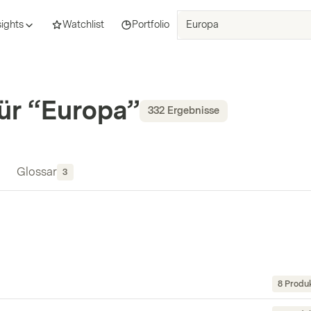
ISIN,
sights
Watchlist
Portfolio
Basiswerte,
Produkte
und
Themen
suchen
ür
“
Europa
”
332
Ergebnisse
Glossar
3
8 Produ