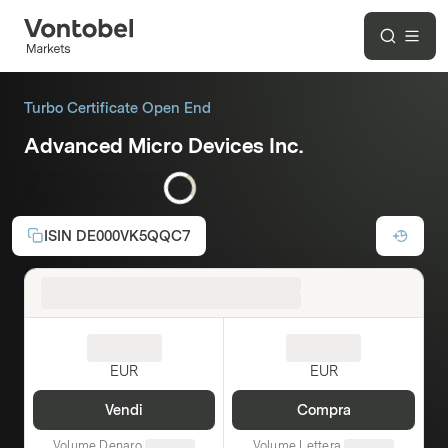
Turbo Certificate Open End
Advanced Micro Devices Inc.
Call
Leva:
1,33
ISIN
DE000VK5QQC7
EUR
EUR
Vendi
Compra
Volume Denaro
Volume Lettera