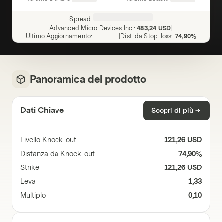
Spread
Advanced Micro Devices Inc.
:
483,24 USD
|
Ultimo Aggiornamento
:
|
Dist. da Stop-loss
:
74,90%
Panoramica del prodotto
Dati Chiave
Scopri di più
Livello Knock-out
121,26 USD
Distanza da Knock-out
74,90%
Strike
121,26 USD
Leva
1,33
Multiplo
0,10