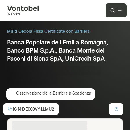
Multi Cedola Fissa Certificate con Barriera
Banca Popolare dell'Emilia Romagna,
Banco BPM S.p.A., Banca Monte dei
Paschi di Siena SpA, UniCredit SpA
Cedola p.a.:
9,00%
Autocallable
Airbag
Scadenza:
10/04/2030
Osservazione della Barriera a Scadenza
ISIN
DE000VY1LMU2