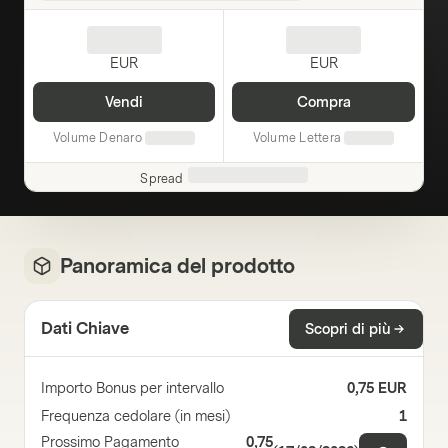
EUR
EUR
Vendi
Compra
Volume Denaro
Volume Lettera
Spread
Panoramica del prodotto
Dati Chiave
Scopri di più
Importo Bonus per intervallo
0,75 EUR
Frequenza cedolare (in mesi)
1
Prossimo Pagamento
0,75