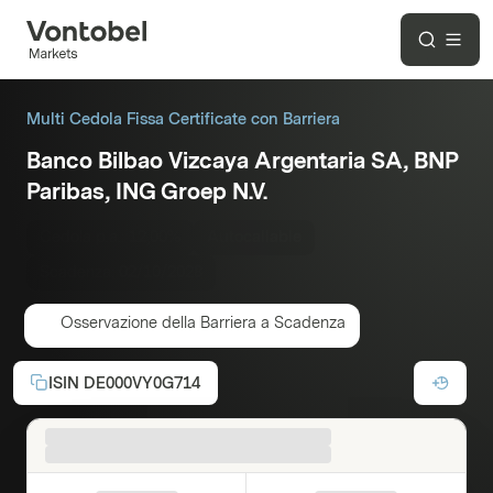
Multi Cedola Fissa Certificate con Barriera
Banco Bilbao Vizcaya Argentaria SA, BNP
Paribas, ING Groep N.V.
Cedola p.a.:
12,00%
Autocallable
Scadenza:
02/10/2028
Osservazione della Barriera a Scadenza
ISIN
DE000VY0G714