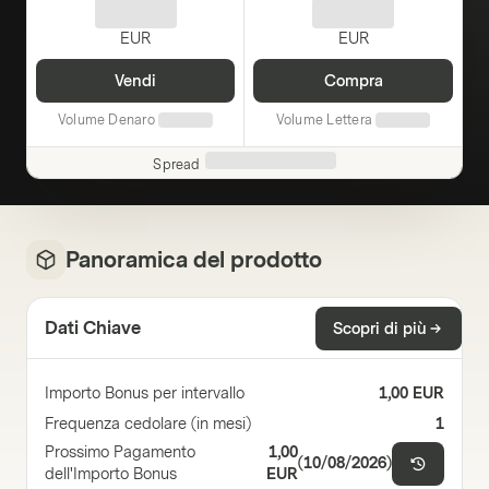
EUR
EUR
Vendi
Compra
Volume Denaro
Volume Lettera
Spread
Panoramica del prodotto
Dati Chiave
Scopri di più
Importo Bonus per intervallo
1,00 EUR
Frequenza cedolare (in mesi)
1
Prossimo Pagamento
1,00
(
10/08/2026
)
dell'Importo Bonus
EUR