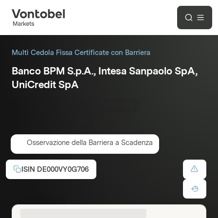
Multi Cedola Fissa Certificate con Barriera
Banco BPM S.p.A., Intesa Sanpaolo SpA,
UniCredit SpA
Cedola p.a.:
12,00%
Autocallable
Scadenza:
02/10/2028
Osservazione della Barriera a Scadenza
ISIN
DE000VY0G706