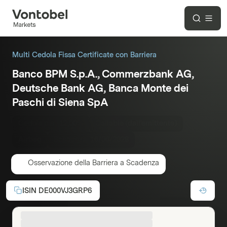
Multi Cedola Fissa Certificate con Barriera
Banco BPM S.p.A., Commerzbank AG,
Deutsche Bank AG, Banca Monte dei
Paschi di Siena SpA
Cedola p.a.:
12,00%
Callable (dall'emittente)
Airbag
Scadenza:
16/06/2028
Osservazione della Barriera a Scadenza
ISIN
DE000VJ3GRP6