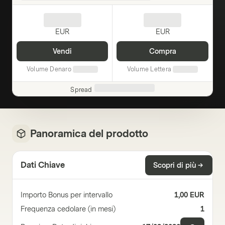
EUR
EUR
Vendi
Compra
Volume Denaro
Volume Lettera
Spread
Panoramica del prodotto
Dati Chiave
Scopri di più
Importo Bonus per intervallo
1,00 EUR
Frequenza cedolare (in mesi)
1