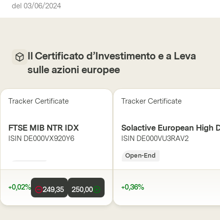
del 03/06/2024
Il Certificato d’Investimento e a Leva
sulle azioni europee
Tracker Certificate
Tracker Certificate
FTSE MIB NTR IDX
Solactive European High D
ISIN
DE000VX920Y6
ISIN
DE000VU3RAV2
Open-End
Open-End
+0,02%
+0,36%
249,35
250,00