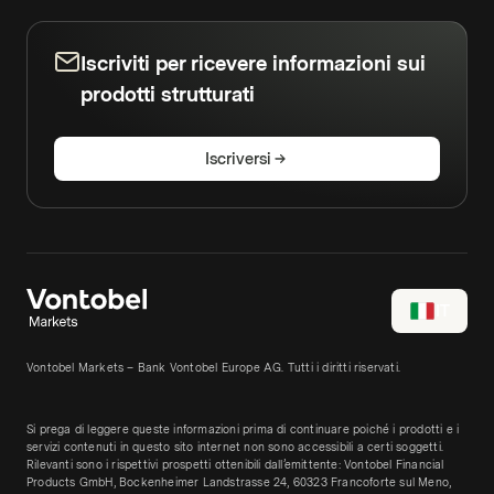
Iscriviti per ricevere informazioni sui
prodotti strutturati
Iscriversi
IT
Vontobel Markets – Bank Vontobel Europe AG. Tutti i diritti riservati.
Si prega di leggere queste informazioni prima di continuare poiché i prodotti e i
servizi contenuti in questo sito internet non sono accessibili a certi soggetti.
Rilevanti sono i rispettivi prospetti ottenibili dall’emittente: Vontobel Financial
Products GmbH, Bockenheimer Landstrasse 24, 60323 Francoforte sul Meno,