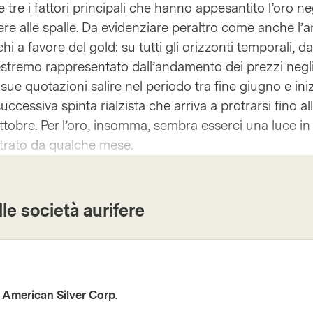
 tre i fattori principali che hanno appesantito l’oro neg
e alle spalle. Da evidenziare peraltro come anche l’an
chi a favore del gold: su tutti gli orizzonti temporali, da
estremo rappresentato dall’andamento dei prezzi negli
 sue quotazioni salire nel periodo tra fine giugno e ini
ccessiva spinta rialzista che arriva a protrarsi fino al
tobre. Per l’oro, insomma, sembra esserci una luce in
ntrato da qualche mese.
lle società aurifere
 American Silver Corp.