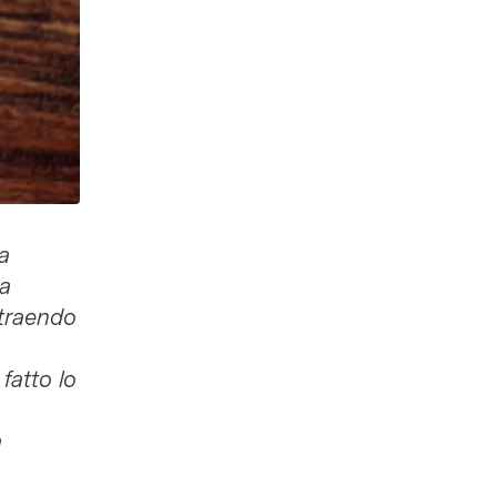
a
 a
 traendo
fatto lo
a