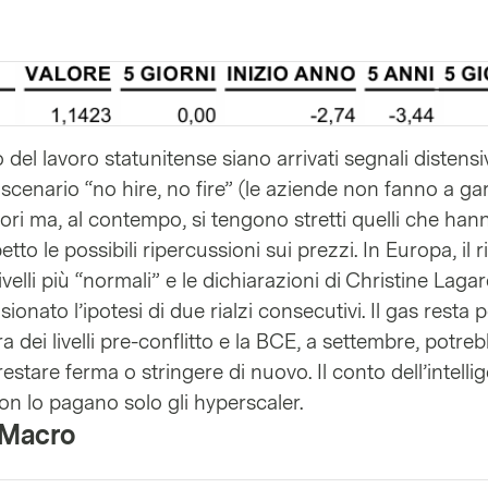
el lavoro statunitense siano arrivati segnali distensivi
 scenario “no hire, no fire” (le aziende non fanno a ga
tori ma, al contempo, si tengono stretti quelli che hann
o le possibili ripercussioni sui prezzi. In Europa, il r
livelli più “normali” e le dichiarazioni di Christine Laga
onato l’ipotesi di due rialzi consecutivi. Il gas resta 
ra dei livelli pre-conflitto e la BCE, a settembre, potre
estare ferma o stringere di nuovo. Il conto dell’intelli
 non lo pagano solo gli hyperscaler.
 Macro