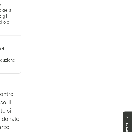
o
 della
 gli
dio e
a e
oduzione
contro
o. Il
to si
andonato
Non hai trovato risposta?
arzo
Puoi contattarci telefonicamente dal lunedì