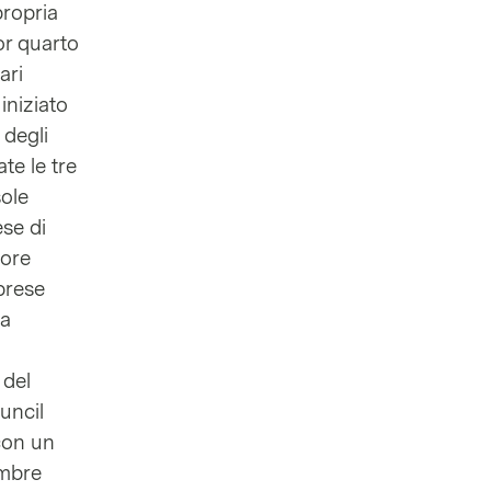
propria
or quarto
ari
iniziato
 degli
te le tre
sole
ese di
vore
rprese
ca
 del
ouncil
 con un
embre