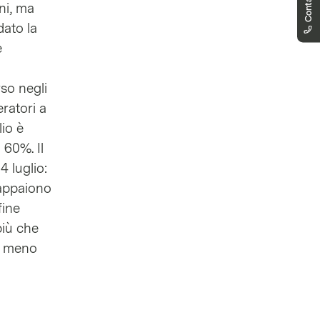
Contattaci
ni, ma
al venerdì, dalle 8:00 alle 18:00 (CET) o via
mail.
dato la
markets.italia@vontobel.com
e
800 798 693
Puoi contattarci telefonicamente dal lunedì
al venerdì, dalle 8:00 - 18:00 (CET). Dalle
rso negli
18:00 alle 22:00 per eventuali richieste
ratori a
urgenti relative a problemi di quotazione
puoi trovare il nuovo pulsante "Segnala un
lio è
problema" direttamente nella pagina del
 60%. Il
prodotto
4 luglio:
i appaiono
fine
più che
e meno