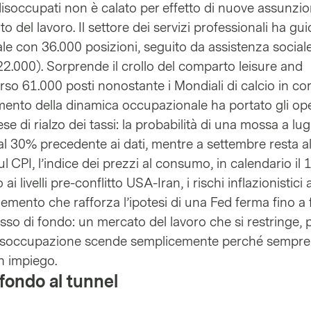
disoccupati non è calato per effetto di nuove assunzio
o del lavoro. Il settore dei servizi professionali ha gui
le con 36.000 posizioni, seguito da assistenza social
22.000). Sorprende il crollo del comparto leisure and
erso 61.000 posti nonostante i Mondiali di calcio in co
limento della dinamica occupazionale ha portato gli ope
se di rialzo dei tassi: la probabilità di una mossa a lug
al 30% precedente ai dati, mentre a settembre resta al
l CPI, l’indice dei prezzi al consumo, in calendario il 1
 ai livelli pre-conflitto USA-Iran, i rischi inflazionistic
elemento che rafforza l’ipotesi di una Fed ferma fino a 
sso di fondo: un mercato del lavoro che si restringe, 
a disoccupazione scende semplicemente perché sempr
n impiego.
 fondo al tunnel