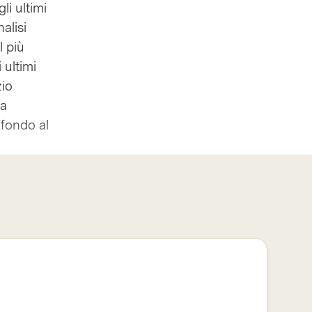
li ultimi
alisi
l più
 ultimi
zio
la
 fondo al