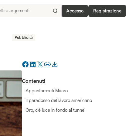
Accesso
Registrazione
Ricerca
per
ISIN,
Pubblicità
sottostanti,
prodotti
e
argomenti
Contenuti
Appuntamenti Macro
Il paradosso del lavoro americano
Oro, c’è luce in fondo al tunnel