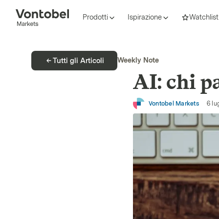
Prodotti
Ispirazione
Watchlist
Weekly Note
Tutti gli Articoli
AI: chi p
Vontobel Markets
6 lu