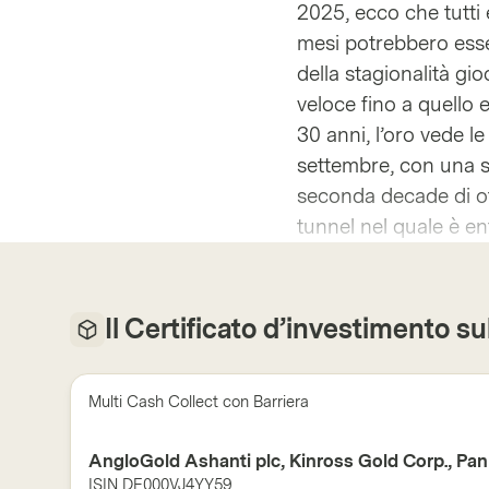
2025, ecco che tutti e
mesi potrebbero esser
della stagionalità gio
veloce fino a quello 
30 anni, l’oro vede le
settembre, con una su
seconda decade di ot
tunnel nel quale è e
Il Certificato d’investimento su
Multi Cash Collect con Barriera
AngloGold Ashanti plc, Kinross Gold Corp., Pan
ISIN
DE000VJ4YY59