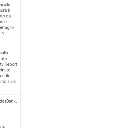
i alle
ura il
ato da
ri sui
ettaglio
 in
sulla
ella
ity Report
minute
needle
nto sulla
ndesBank,
.
alla