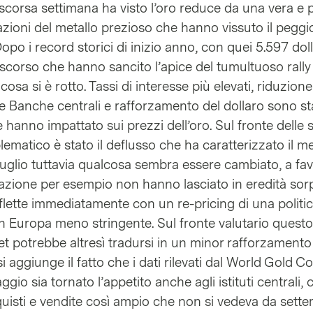
a scorsa settimana ha visto l’oro reduce da una vera e 
azioni del metallo prezioso che hanno vissuto il peggi
Dopo i record storici di inizio anno, con quei 5.597 doll
 scorso che hanno sancito l’apice del tumultuoso rally 
sa si è rotto. Tassi di interesse più elevati, riduzione
le Banche centrali e rafforzamento del dollaro sono sta
he hanno impattato sui prezzi dell’oro. Sul fronte delle 
ematico è stato il deflusso che ha caratterizzato il m
di luglio tuttavia qualcosa sembra essere cambiato, a fa
’inflazione per esempio non hanno lasciato in eredità so
iflette immediatamente con un re-pricing di una politi
n Europa meno stringente. Sul fronte valutario questo
ket potrebbe altresì tradursi in un minor rafforzamento
i aggiunge il fatto che i dati rilevati dal World Gold C
o sia tornato l’appetito anche agli istituti centrali,
quisti e vendite così ampio che non si vedeva da sett