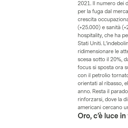
2021. Il numero dei 
per la fuga dal mercat
crescita occupaziona
(+25.000) e sanità (+
hospitality, che ha p
Stati Uniti. L’indebo
ridimensionare le atte
scesa sotto il 20%, d
focus si sposta ora su
con il petrolio tornato
orientati al ribasso, 
anno. Resta il parado
rinforzarsi, dove l
americani cercano u
Oro, c’è luce in