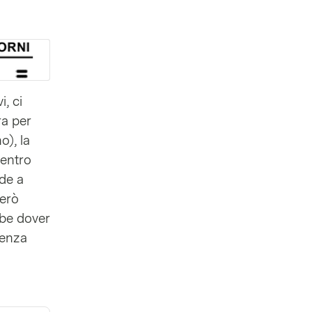
, ci
ra per
o), la
ientro
rde a
però
bbe dover
genza