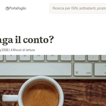
Ricerca
Portafoglio
per
ISIN,
sottostanti,
prodotti
e
aga il conto?
argomenti
g 2026
|
4
Minuti di lettura