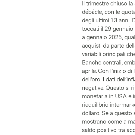
Il trimestre chiuso l
débâcle, con le quot
degli ultimi 13 anni. 
toccati il 29 gennaio
a gennaio 2025, qualco
acquisti da parte del
variabili principali c
Banche centrali, embl
aprile. Con l’inizio 
dell’oro. I dati dell
negative. Questo si r
monetaria in USA e i
riequilibrio intermar
dollaro. Se a questo s
mostrano come a maggi
saldo positivo tra ac