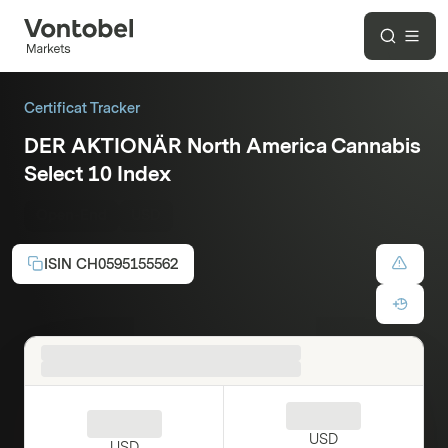
Certificat Tracker
DER AKTIONÄR North America Cannabis
Select 10 Index
Open-End
USD
ISIN
CH0595155562
USD
USD