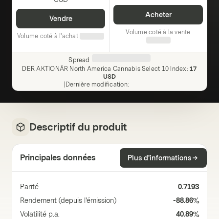
Acheter
Vendre
Volume coté à la vente
Volume coté à l'achat
Spread
DER AKTIONÄR North America Cannabis Select 10 Index
:
17
USD
|
Dernière modification
:
Descriptif du produit
Principales données
Plus d'informations
Parité
0.7193
Rendement (depuis l'émission)
-88.86%
Volatilité p.a.
40.89%