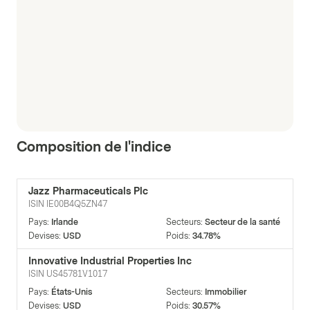
Composition de l'indice
Jazz Pharmaceuticals Plc
ISIN
IE00B4Q5ZN47
Pays
:
Irlande
Secteurs
:
Secteur de la santé
Devises
:
USD
Poids
:
34.78%
Innovative Industrial Properties Inc
ISIN
US45781V1017
Pays
:
États-Unis
Secteurs
:
Immobilier
Devises
:
USD
Poids
:
30.57%