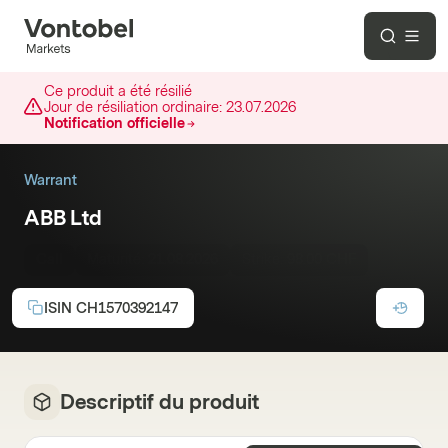
Ce produit a été résilié
Jour de résiliation ordinaire:
23.07.2026
Notification officielle
Warrant
ABB Ltd
Call
Maturité:
21.08.2026
Strike:
98.00 CHF
ISIN
CH1570392147
Descriptif du produit