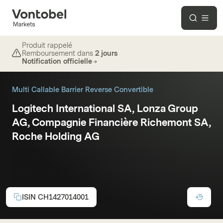
Produit rappelé
Remboursement dans
2 jours
Notification officielle
Multi Callable Barrier Reverse Convertible
Logitech International SA, Lonza Group
AG, Compagnie Financière Richemont SA,
Roche Holding AG
Coupon p.a.:
10.00%
Issuer callable
CHF
Maturité:
03.05.2027
ISIN
CH1427014001