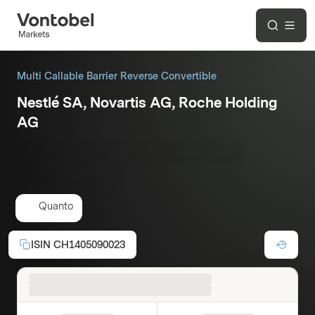
Multi Callable Barrier Reverse Convertible
Nestlé SA, Novartis AG, Roche Holding
AG
Coupon p.a.:
6.25%
Issuer callable
EUR
Maturité:
12.08.2027
Quanto
ISIN
CH1405090023