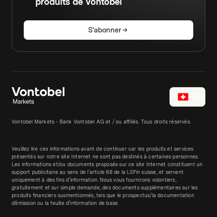
produits de Vontobel
S'abonner
FR
Vontobel Markets - Bank Vontobel AG et / ou affiliés. Tous droits réservés.
Veuillez lire ces informations avant de continuer car les produits et services
présentés sur notre site Internet ne sont pas destinés à certaines personnes.
Les informations et/ou documents proposés sur ce site Internet constituent un
support publicitaire au sens de l’article 68 de la LSFin suisse, et servent
uniquement à des fins d’information. Nous vous fournirons volontiers,
gratuitement et sur simple demande, des documents supplémentaires sur les
produits financiers susmentionnés, tels que le prospectus/la documentation
d’émission ou la feuille d’information de base.