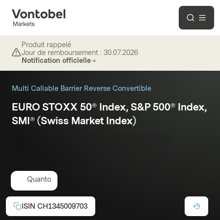
Produit rappelé
Jour de remboursement :
30.07.2026
Notification officielle
Multi Callable Barrier Reverse Convertible
EURO STOXX 50® Index, S&P 500® Index,
SMI® (Swiss Market Index)
Coupon p.a.:
4.25%
Issuer callable
CHF
Maturité:
23.04.2027
Quanto
ISIN
CH1345009703