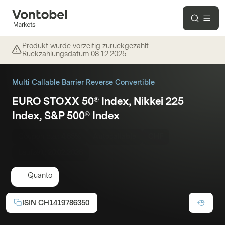
Produkt wurde vorzeitig zurückgezahlt
Rückzahlungsdatum
08.12.2025
Multi Callable Barrier Reverse Convertible
EURO STOXX 50® Index, Nikkei 225
Index, S&P 500® Index
Coupon p.a.:
4.65%
Autocallable
CHF
Laufzeit:
20.02.2026
Quanto
ISIN
CH1419786350