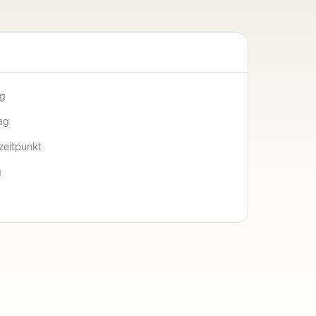
ng
ag
zeitpunkt
g