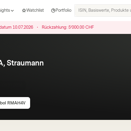
ISIN,
sights
Watchlist
Portfolio
Basiswerte,
Produkte
datum
10.07.2026
・
Rückzahlung:
5’000.00 CHF
und
Themen
suchen
A, Straumann
t:
03.07.2026
bol
RMAH4V