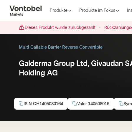
Produkte
Produkte im Fokus
In
Dieses Produkt wurde zurückgezahlt
・
Rückzahlungs
Multi Callable Barrier Reverse Convertible
Galderma Group Ltd, Givaudan S
Holding AG
Coupon p.a.:
8.00%
Issuercallable
CHF
Laufzei
ISIN
CH1405080164
Valor
140508016
Sym