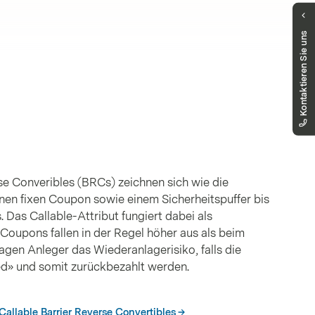
Haben Sie Fragen?
Kontaktieren Sie uns
Unser Public Distribution Team hilft Ihnen
gerne weiter.
markets.schweiz@vontobel.com
00800 93 00 93 00
Sie erreichen uns telefonisch montags bis
freitags, 8:00 - 18:00 Uhr
rse Converibles (BRCs) zeichnen sich wie die
inen fixen Coupon sowie einem Sicherheitspuffer bis
. Das Callable-Attribut fungiert dabei als
 Coupons fallen in der Regel höher aus als beim
ragen Anleger das Wiederanlagerisiko, falls die
ed» und somit zurückbezahlt werden.
Callable Barrier Reverse Convertibles