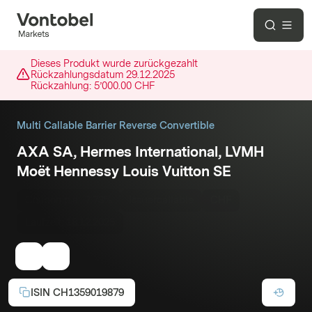
Dieses Produkt wurde zurückgezahlt
Rückzahlungsdatum
29.12.2025
Rückzahlung:
5’000.00 CHF
Multi Callable Barrier Reverse Convertible
AXA SA, Hermes International, LVMH
Moët Hennessy Louis Vuitton SE
Coupon p.a.:
7.73%
Issuercallable
CHF
Laufzeit:
18.12.2025
ISIN
CH1359019879