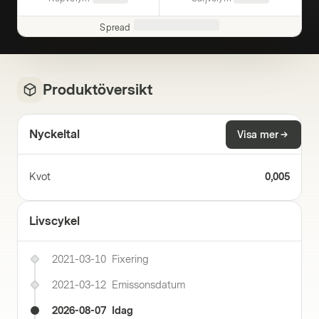
Spread
Produktöversikt
Nyckeltal
Visa mer
Kvot
0,005
Livscykel
2021-03-10
Fixering
2021-03-12
Emissonsdatum
2026-08-07
Idag