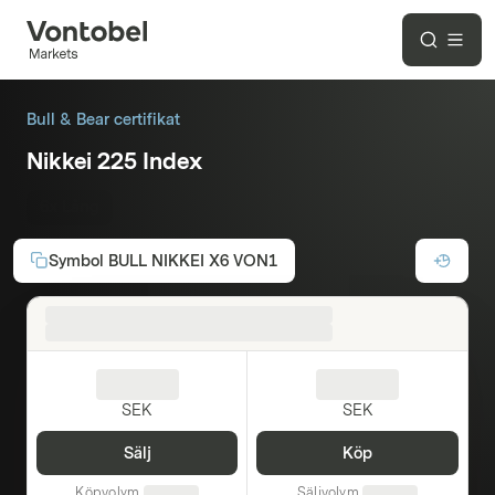
Bull & Bear certifikat
Nikkei 225 Index
6x Lång
Symbol
BULL NIKKEI X6 VON1
SEK
SEK
Sälj
Köp
Köpvolym
Säljvolym