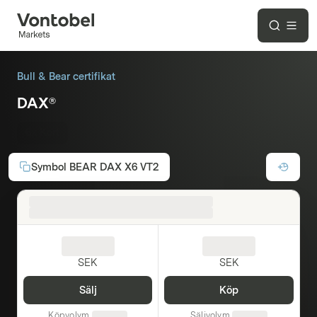
Bull & Bear certifikat
DAX®
6x Kort
Symbol
BEAR DAX X6 VT2
SEK
SEK
Sälj
Köp
Köpvolym
Säljvolym