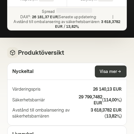
Spread
DAX®
:
26 181,37 EUR
|
Senaste uppdatering
:
|
Avstånd till ombalansering av säkerhetsbarriären
:
3 618,3782
EUR
/
13,82%
Produktöversikt
Nyckeltal
Visa mer
Värderingspris
26 140,13 EUR
29 799,7482
Säkerhetsbarriär
(
114,00%
)
EUR
Avstånd till ombalansering av
3 618,3782 EUR
säkerhetsbarriären
(
13,82%
)