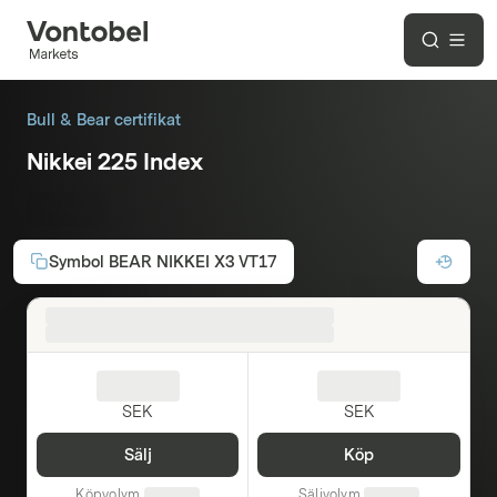
Bull & Bear certifikat
Nikkei 225 Index
3x Kort
Symbol
BEAR NIKKEI X3 VT17
SEK
SEK
Sälj
Köp
Köpvolym
Säljvolym