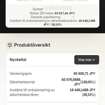
Spread
Nikkei 225 Index
:
65 527,44 JPY
|
Senaste uppdatering
:
|
Avstånd till ombalansering av säkerhetsbarriären
:
18 449,1488
JPY
/
28,15%
Produktöversikt
Nyckeltal
Visa mer
Värderingspris
65 606,71 JPY
83 976,5888
Säkerhetsbarriär
(
128,00%
)
JPY
Avstånd till ombalansering av
18 449,1488 JPY
säkerhetsbarriären
(
28,15%
)