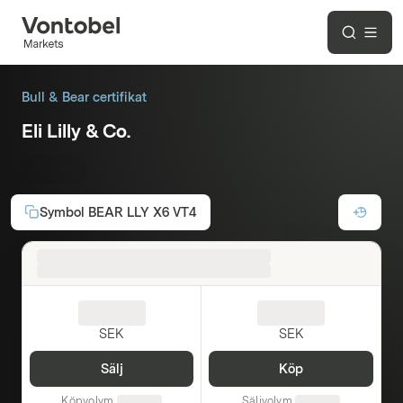
Bull & Bear certifikat
Eli Lilly & Co.
6x Kort
Symbol
BEAR LLY X6 VT4
SEK
SEK
Sälj
Köp
Köpvolym
Säljvolym