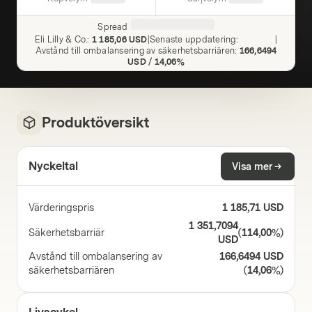
Spread
Eli Lilly & Co.
:
1 185,06 USD
|
Senaste uppdatering
:
|
Avstånd till ombalansering av säkerhetsbarriären
:
166,6494
USD
/
14,06%
Produktöversikt
Nyckeltal
Visa mer
Värderingspris
1 185,71 USD
1 351,7094
Säkerhetsbarriär
(
114,00%
)
USD
Avstånd till ombalansering av
166,6494 USD
säkerhetsbarriären
(
14,06%
)