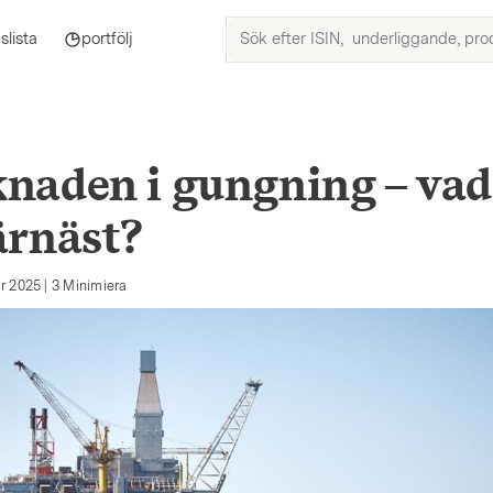
Sök
slista
portfölj
efter
ISIN,
underliggande,
produkter
och
naden i gungning – vad
ämnen.
ärnäst?
r 2025
|
3
Minimiera