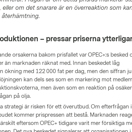
 eller om det snarare är en överreaktion som ka
a återhämtning.
duktionen – pressar priserna ytterliga
ande orsakerna bakom prisfallet var OPEC+:s besked 
r än marknaden räknat med. Innan beskedet låg
n ökning med 122 000 fat per dag, men den siffran j
. Höjningen kan dels ses som en markering mot medle
uktionskvoterna, men även som en reaktion på osäke
ågan på olja.
strategi är risken för ett överutbud. Om efterfrågan 
budet kommer prispressen att bestå. Marknaden reag
särskilt eftersom OPEC+ tidigare varit mer försiktiga m
nen. Det nya beskedet signalerar att organisationen i