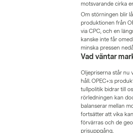
motsvarande cirka en
Om störningen blir lå
produktionen från OP
via CPC, och en läng
kanske inte får omed
minska pressen nedå
Vad väntar ma
Oljepriserna står nu 
håll. OPEC+:s produk
tullpolitik bidrar til
rörledningen kan doc
balanserar mellan mot
fortsätter att vika ka
förvärras och de geop
prisuppgång.