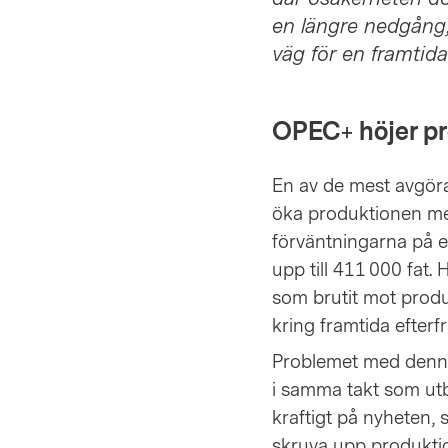
en längre nedgång,
väg för en framtid
OPEC+ höjer pro
En av de mest avgör
öka produktionen me
förväntningarna på e
upp till 411 000 fat
som brutit mot prod
kring framtida efterfr
Problemet med denna 
i samma takt som ut
kraftigt på nyheten, 
skruva upp produktio