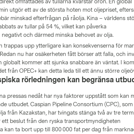
irekt omfattades av tullarna kvarstår oron. En global
in utgör ett av de största hoten mot oljepriset, efte
nnebär minskad efterfrågan på råolja. Kina – världens st
abbats av tullar på 54 %, vilket kan påverka
 negativt och därmed minska behovet av olja.
n trappas upp ytterligare kan konsekvenserna för m
Redan nu har osäkerheten fått börser att falla, och in
an globalt kommer att sjunka snabbare än väntat. I ko
 från OPEC+ kan detta leda till ett ännu större oljeö
aspiska rörledningen kan begränsa utbu
na pressas nedåt har nya faktorer uppstått som kan m
ade utbudet. Caspian Pipeline Consortium (CPC), som 
olja från Kazakstan, har tvingats stänga två av tre term
er ett beslut från den ryska transportmyndigheten
a kan ta bort upp till 800 000 fat per dag från markn