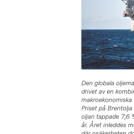
Den globala oljemar
drivet av en kombi
makroekonomiska f
Priset på Brentolja
oljan tappade 7,6 %
år. Året inleddes 
där osäkerheten do