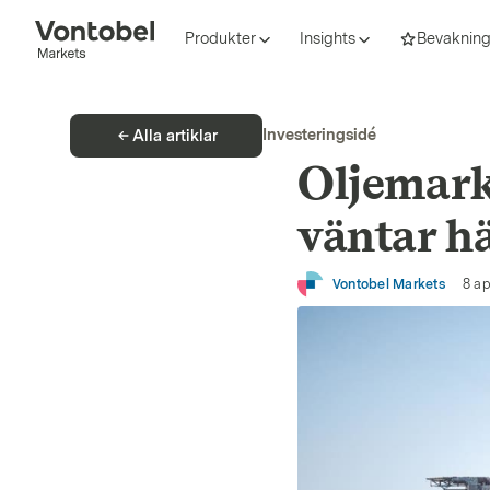
Produkter
Insights
Bevakning
Investeringsidé
Alla artiklar
Oljemark
väntar h
Vontobel Markets
8 ap