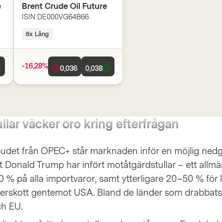
e
Brent Crude Oil Future
ISIN
DE000VG64B66
8x Lång
-16,28%
0,036
0,038
lar väcker oro kring efterfrågan
udet från OPEC+ står marknaden inför en möjlig nedg
t Donald Trump har infört motåtgärdstullar – ett allmä
0 % på alla importvaror, samt ytterligare 20–50 % för 
erskott gentemot USA. Bland de länder som drabbats
ch EU.