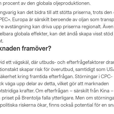
 procent av den globala oljeproduktionen.
ngvarig kan det bidra till att stötta priserna, trots de
EC+. Europa är särskilt beroende av oljan som trans
re avstängning kan driva upp priserna regionalt. Äve
elbara globala effekter, kan det ändå skapa visst stöd
t.
rknaden framöver?
vid ett vägskäl, där utbuds- och efterfrågefaktorer drar
tionstakt skapar risk för överutbud, samtidigt som US
l osäkerhet kring framtida efterfrågan. Störningar i CPC-
k väga upp delar av detta, vilket gör att marknaden
stridiga krafter. Om efterfrågan – särskilt från Kina –
n priset på Brentolja falla ytterligare. Men om störning
olitiska riskerna ökar, finns också potential för en s