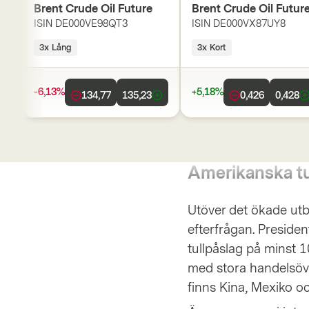
Brent Crude Oil Future
Brent Crude Oil Futur
ISIN
DE000VE98QT3
ISIN
DE000VX87UY8
3x Lång
3x Kort
-6,13%
+5,18%
134,77
135,23
0,426
0,428
Amerikanska tul
Utöver det ökade utb
efterfrågan. Presiden
tullpåslag på minst 1
med stora handelsöv
finns Kina, Mexiko o