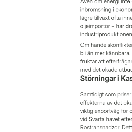
Även om energi inte d
inbromsning i ekonom
lägre tillväxt ofta i
oljeimportör – har dr
industriproduktionen
Om handelskonflikte
bli än mer kännbara. 
fruktar att efterfråg
med det ökade utbudet
Störningar i K
Samtidigt som priser
effekterna av det ök
viktig exportväg för 
vid Svarta havet eft
Rostransnadzor. Dett