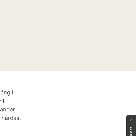
ång i
nt
länder
 hårdast
Har du fortfarande frågor?
Vi finns här för att hjälpa dig