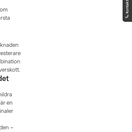
Kontakta oss
markets.sweden@vontobel.com
rsom
020 798 835
Du kan kontakta oss via telefon måndag
örsta
till fredag kl. 8.00-18.00 (CET). Från 18:00
till 22:00 för brådskande frågor relaterade
till kvoterings-problem hittar du den nya
knappen ”Rapportera ett problem” direkt
arknaden
på produktsidan
vesterare
mbination
verskott.
det
ildra
är en
inaler
aden –