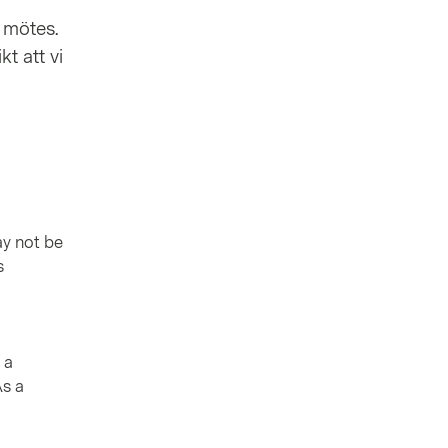
l mötes.
t att vi
ay not be
s
 a
As a