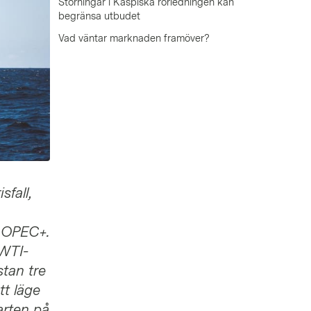
Störningar i Kaspiska rörledningen kan
begränsa utbudet
Vad väntar marknaden framöver?
sfall,
n OPEC+.
 WTI-
stan tre
tt läge
arten på