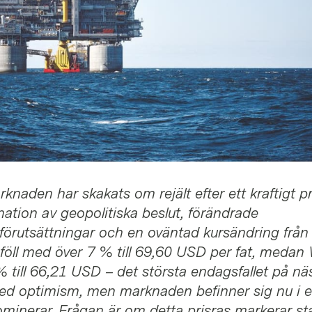
knaden har skakats om rejält efter ett kraftigt pri
nation av geopolitiska beslut, förändrade
örutsättningar och en oväntad kursändring frå
 föll med över 7 % till 69,60 USD per fat, medan
 till 66,21 USD – det största endagsfallet på nä
med optimism, men marknaden befinner sig nu i e
minerar. Frågan är om detta prisras markerar st