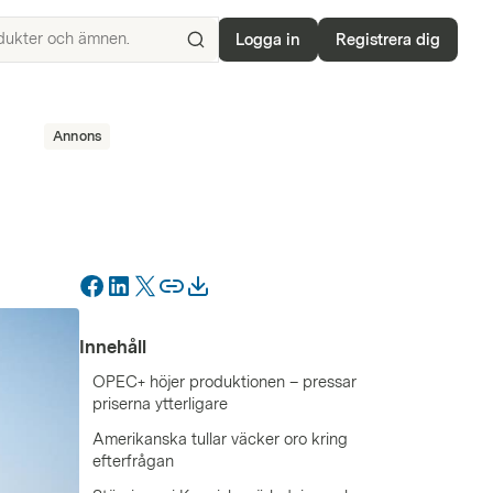
Logga in
Registrera dig
Sök
efter
ISIN,
Annons
underliggande,
produkter
och
ämnen.
Innehåll
OPEC+ höjer produktionen – pressar
priserna ytterligare
Amerikanska tullar väcker oro kring
efterfrågan