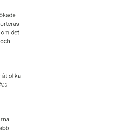
n ökade
porteras
n om det
 och
 åt olika
A:s
arna
nabb