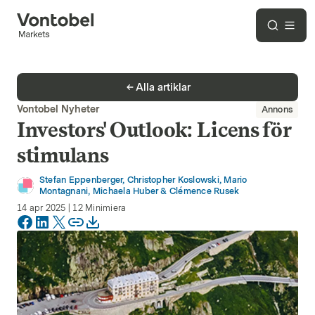
Alla artiklar
Vontobel Nyheter
Annons
Investors' Outlook: Licens för
stimulans
Stefan Eppenberger, Christopher Koslowski, Mario
Montagnani, Michaela Huber & Clémence Rusek
14 apr 2025
|
12
Minimiera