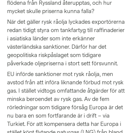
flödena från Ryssland återupptas, och hur
mycket skulle priserna kunna falla?
När det gäller rysk råolja lyckades exportörerna
redan tidigt styra om tankfartyg till raffinaderier
i asiatiska länder som inte erkänner
västerländska sanktioner. Därför har det
geopolitiska riskpåslaget som tidigare
påverkade oljepriserna i stort sett försvunnit.
EU införde sanktioner mot rysk råolja, men
avstod från att införa liknande förbud mot rysk
gas. I stället vidtogs omfattande åtgärder för att
minska beroendet av rysk gas. Av de fem
rörledningar som tidigare försåg Europa är det
nu bara en som fortfarande är i drift – via
Turkiet. För att kompensera detta har Europa i
stället köpt flytande naturgas (LNG) från bland