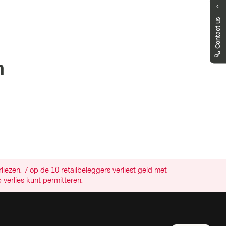
Is uw vraag nog niet
Contact us
beantwoord?
Wij zijn er om u te ondersteunen
markets.netherlands@vontobel.com
n
+49 69 695 996 3002
U kunt ons telefonisch bereiken van
maandag tot vrijdag, tussen 9.00 en 18.00
(CET)
ezen. 7 op de 10 retailbeleggers verliest geld met
 verlies kunt permitteren.