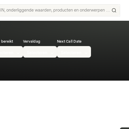
N,
derliggende
ISIN,
arden,
onderl
oducten
waard
produ
r bereikt
derwerpen
Vervaldag
Next Call Date
en
eken
onder
ecteren
Selecteren
Selecteren
zoeke