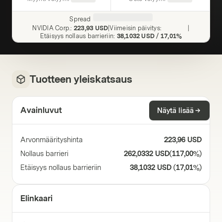
Spread
NVIDIA Corp.
:
223,93 USD
|
Viimeisin päivitys
:
|
Etäisyys nollaus barrieriin
:
38,1032 USD
/
17,01%
Tuotteen yleiskatsaus
Avainluvut
Näytä lisää
Arvonmäärityshinta
223,96 USD
Nollaus barrieri
262,0332 USD
(
117,00%
)
Etäisyys nollaus barrieriin
38,1032 USD
(
17,01%
)
Elinkaari