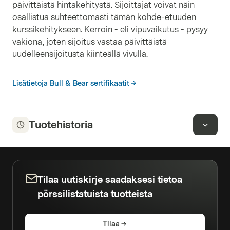
päivittäistä hintakehitystä. Sijoittajat voivat näin
osallistua suhteettomasti tämän kohde-etuuden
kurssikehitykseen. Kerroin - eli vipuvaikutus - pysyy
vakiona, joten sijoitus vastaa päivittäistä
uudelleensijoitusta kiinteällä vivulla.
Lisätietoja Bull & Bear sertifikaatit
Tuotehistoria
Tilaa uutiskirje saadaksesi tietoa
pörssilistatuista tuotteista
Tilaa