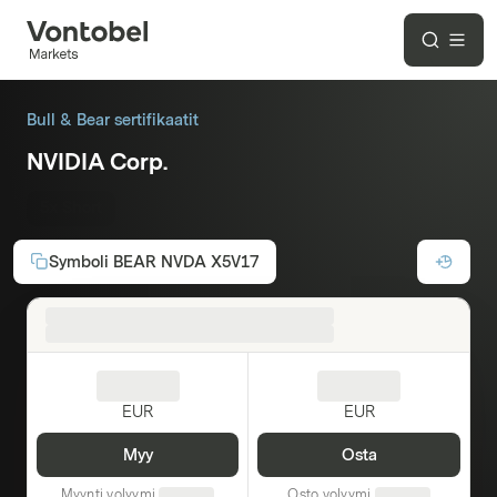
Bull & Bear sertifikaatit
NVIDIA Corp.
5x Short
Symboli
BEAR NVDA X5V17
EUR
EUR
Myy
Osta
Myynti volyymi
Osto volyymi