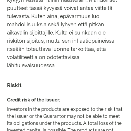
kykyyn vastata näihin haasteisiin. Mahdolliset
puutteet tässä kyvyssä voivat antaa viitteitä
tulevasta. Kuten aina, epävarmuus luo
mahdollisuuksia sekä lyhyen että pitkän
aikavälin sijoittajille. Kulta ei suinkaan ole
riskitön sijoitus, mutta sen inflaatiopaineissa
itseään toteuttava luonne tarkoittaa, että
volatiliteettia on odotettavissa
lähitulevaisuudessa.
Riskit
Credit risk of the issuer
:
Investors in the products are exposed to the risk that
the Issuer or the Guarantor may not be able to meet
its obligations under the products. A total loss of the
invested capital is possible. The products are not