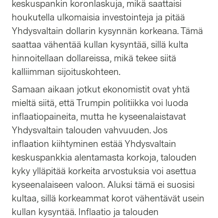
keskuspankin koronlaskuja, mikä saattaisi
houkutella ulkomaisia investointeja ja pitää
Yhdysvaltain dollarin kysynnän korkeana. Tämä
saattaa vähentää kullan kysyntää, sillä kulta
hinnoitellaan dollareissa, mikä tekee siitä
kalliimman sijoituskohteen.
Samaan aikaan jotkut ekonomistit ovat yhtä
mieltä siitä, että Trumpin politiikka voi luoda
inflaatiopaineita, mutta he kyseenalaistavat
Yhdysvaltain talouden vahvuuden. Jos
inflaation kiihtyminen estää Yhdysvaltain
keskuspankkia alentamasta korkoja, talouden
kyky ylläpitää korkeita arvostuksia voi asettua
kyseenalaiseen valoon. Aluksi tämä ei suosisi
kultaa, sillä korkeammat korot vähentävät usein
kullan kysyntää. Inflaatio ja talouden