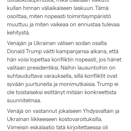
tulitaukosopimusta, mikä osaltaan vaikutti
kullan hinnan väliaikaiseen laskuun. Tämä
osoittaa, miten nopeasti toimintaympäristö
muuttuu ja miten vaikeaa on ennustaa tulevaa
kehitystä.
Venäjän ja Ukrainan välisen sodan osalta
Donald Trump väitti kampanjansa aikana, että
hän voisi lopettaa konfliktin nopeasti, jos hänet
valitaan presidentiksi. Näihin lausuntoihin on
suhtauduttava varauksella, sillä konfliktit ovat
syvään juurtuneita ja monimutkaisia. Trump ei
ole toistaiseksi esittänyt mitään konkreettista
suunnitelmaa.
Venäjä on vastannut jokaiseen Yhdysvaltain ja
Ukrainan liikkeeseen kostovaroituksilla.
Viimeisin eskalaatio tätä kirjoitettaessa oli