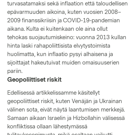
turvasatamaksi sekä inflaation että taloudellisen
epävarmuuden aikoina, kuten vuosien 2008–
2009 finanssikriisin ja COVID-19-pandemian
aikana. Kulta ei kuitenkaan ole aina ollut
tehokas suojautumiskeino: vuonna 2013 kullan
hinta laski rahapoliittisista elvytystoimista
huolimatta, kun inflaatio pysyi alhaisena ja
sijoittajat hakeutuivat muiden omaisuuserien
pariin.
Geopoliittiset riskit
Edellisessä artikkelissamme käsitellyt
geopoliittiset riskit, kuten Venäjän ja Ukrainan
välinen sota, eivät näytä laantumisen merkkejä.
Samaan aikaan Israelin ja Hizbollahin välisessä
konfliktissa ollaan lähestymässä