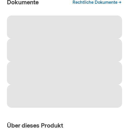
Dokumente
Rechtliche Dokumente
MTU Aero Engines Holdings AG
ISIN
DE000A0D9PT0
Länder
:
Deutschland
Sektoren
:
Industrieunternehmen
Währungen
:
EUR
Gewichtung
:
7.26%
Thales SA
ISIN
FR0000121329
Länder
:
Frankreich
Sektoren
:
Industrieunternehmen
Währungen
:
EUR
Gewichtung
:
7.08%
Dassault Aviation SA
ISIN
FR0014004L86
Länder
:
Frankreich
Sektoren
:
Industrieunternehmen
Währungen
:
EUR
Gewichtung
:
7.01%
ThyssenKrupp AG
ISIN
DE0007500001
Länder
:
Deutschland
Sektoren
:
Industrieunternehmen
Über dieses Produkt