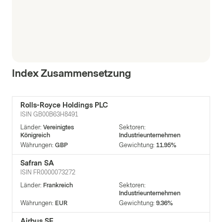
Index Zusammensetzung
Rolls-Royce Holdings PLC
ISIN
GB00B63H8491
Länder
:
Vereinigtes
Sektoren
:
Königreich
Industrieunternehmen
Währungen
:
GBP
Gewichtung
:
11.95%
Safran SA
ISIN
FR0000073272
Länder
:
Frankreich
Sektoren
:
Industrieunternehmen
Währungen
:
EUR
Gewichtung
:
9.36%
Airbus SE