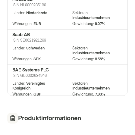
ISIN
NL0000235190
Länder
:
Niederlande
Sektoren
:
Industrieunternehmen
Währungen
:
EUR
Gewichtung
:
9.07%
Saab AB
ISIN
SE0021921269
Länder
:
Schweden
Sektoren
:
Industrieunternehmen
Währungen
:
SEK
Gewichtung
:
8.58%
BAE Systems PLC
ISIN
GB0002634946
Länder
:
Vereinigtes
Sektoren
:
Königreich
Industrieunternehmen
Währungen
:
GBP
Gewichtung
:
7.93%
Leonardo S.p.a.
ISIN
IT0003856405
Produktinformationen
Länder
:
Italien
Sektoren
:
Industrieunternehmen
Währungen
:
EUR
Gewichtung
:
7.74%