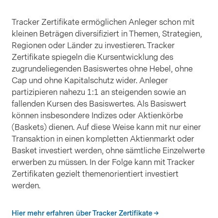
Währungen
:
EUR
Gewichtung
:
5.14%
Rheinmetall AG
Tracker Zertifikate ermöglichen Anleger schon mit
ISIN
DE0007030009
kleinen Beträgen diversifiziert in Themen, Strategien,
Länder
:
Deutschland
Sektoren
:
Regionen oder Länder zu investieren. Tracker
Industrieunternehmen
Zertifikate spiegeln die Kursentwicklung des
Währungen
:
EUR
Gewichtung
:
4.46%
zugrundeliegenden Basiswertes ohne Hebel, ohne
Melrose Industries PLC
Cap und ohne Kapitalschutz wider. Anleger
ISIN
GB00BNGDN821
partizipieren nahezu 1:1 an steigenden sowie an
Länder
:
Vereinigtes
Sektoren
:
fallenden Kursen des Basiswertes. Als Basiswert
Königreich
Industrieunternehmen
können insbesondere Indizes oder Aktienkörbe
Währungen
:
GBP
Gewichtung
:
3.55%
(Baskets) dienen. Auf diese Weise kann mit nur einer
Hensoldt AG
Transaktion in einen kompletten Aktienmarkt oder
ISIN
DE000HAG0005
Basket investiert werden, ohne sämtliche Einzelwerte
Länder
:
Deutschland
Sektoren
:
erwerben zu müssen. In der Folge kann mit Tracker
Industrieunternehmen
Währungen
:
EUR
Gewichtung
:
3.16%
Zertifikaten gezielt themenorientiert investiert
werden.
Kongsberg Gruppen AS
ISIN
NO0013536151
Länder
:
Norwegen
Sektoren
:
Hier mehr erfahren über Tracker Zertifikate