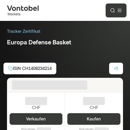
Tracker Zertifikat
Europa Defense Basket
Laufzeit:
07.06.2028
CHF
ISIN
CH1408234214
CHF
CHF
Verkaufen
Kaufen
Volumen
Volumen