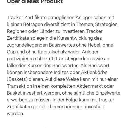
Über dieses Produkt
Währungen
:
USD
Gewichtung
:
3.39%
Alibaba Group Holding Limited
Tracker Zertifikate ermöglichen Anleger schon mit
ISIN
US01609W1027
kleinen Beträgen diversifiziert in Themen, Strategien,
Länder
:
Hongkong
Sektoren
:
Zyklische
Konsumgüter
Regionen oder Länder zu investieren. Tracker
Währungen
:
USD
Gewichtung
:
2.58%
Zertifikate spiegeln die Kursentwicklung des
zugrundeliegenden Basiswertes ohne Hebel, ohne
Tencent Holdings Limited
Cap und ohne Kapitalschutz wider. Anleger
ISIN
KYG875721634
partizipieren nahezu 1:1 an steigenden sowie an
Länder
:
China
Sektoren
:
Technologie
Währungen
:
HKD
Gewichtung
:
2.46%
fallenden Kursen des Basiswertes. Als Basiswert
können insbesondere Indizes oder Aktienkörbe
Salesforce, Inc.
(Baskets) dienen. Auf diese Weise kann mit nur einer
ISIN
US79466L3024
Transaktion in einen kompletten Aktienmarkt oder
Länder
:
Vereinigte Staaten
Sektoren
:
Technologie
Basket investiert werden, ohne sämtliche Einzelwerte
Währungen
:
USD
Gewichtung
:
1.84%
erwerben zu müssen. In der Folge kann mit Tracker
Baidu, Inc.
Zertifikaten gezielt themenorientiert investiert
ISIN
US0567521085
werden.
Länder
:
China
Sektoren
:
Technologie
Währungen
:
USD
Gewichtung
:
1.39%