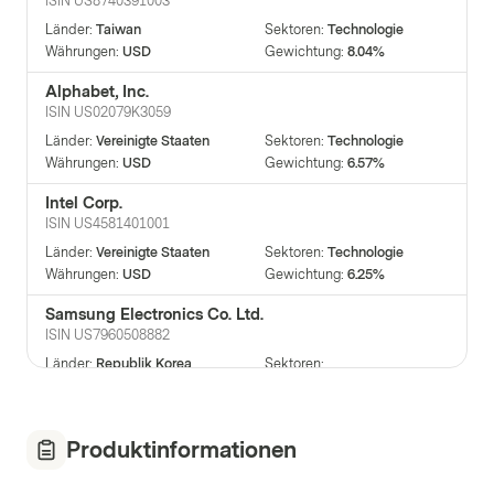
ISIN
US8740391003
Länder
:
Taiwan
Sektoren
:
Technologie
Währungen
:
USD
Gewichtung
:
8.04%
Alphabet, Inc.
ISIN
US02079K3059
Länder
:
Vereinigte Staaten
Sektoren
:
Technologie
Währungen
:
USD
Gewichtung
:
6.57%
Intel Corp.
ISIN
US4581401001
Länder
:
Vereinigte Staaten
Sektoren
:
Technologie
Währungen
:
USD
Gewichtung
:
6.25%
Samsung Electronics Co. Ltd.
ISIN
US7960508882
Länder
:
Republik Korea
Sektoren
:
Telekommunikation
Währungen
:
USD
Gewichtung
:
6.06%
Meta Platforms Inc.
Produktinformationen
ISIN
US30303M1027
Länder
:
Vereinigte Staaten
Sektoren
:
Technologie