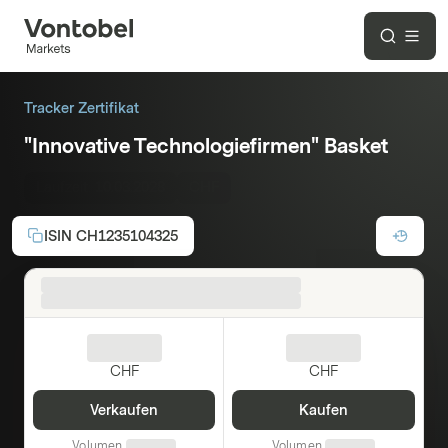
Tracker Zertifikat
"Innovative Technologiefirmen" Basket
Laufzeit:
10.03.2028
CHF
ISIN
CH1235104325
CHF
CHF
Verkaufen
Kaufen
Volumen
Volumen