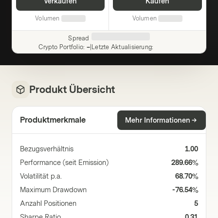
Verkaufen
Kaufen
Volumen
Volumen
Spread
Crypto Portfolio
:
–
|
Letzte Aktualisierung
:
Produkt Übersicht
Produktmerkmale
Mehr Informationen
Bezugsverhältnis
1.00
Performance (seit Emission)
289.66%
Volatilität p.a.
68.70%
Maximum Drawdown
-76.54%
Anzahl Positionen
5
Sharpe Ratio
0.31