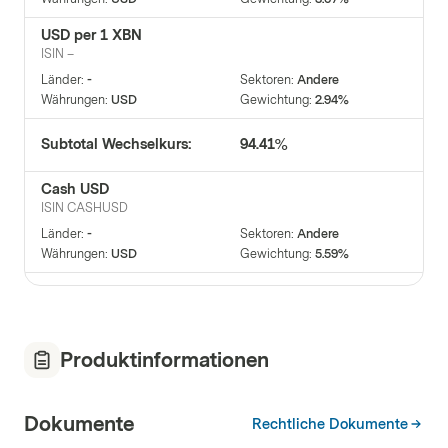
USD per 1 XBN
ISIN
–
Länder
:
-
Sektoren
:
Andere
Währungen
:
USD
Gewichtung
:
2.94%
Subtotal Wechselkurs:
94.41%
Cash USD
ISIN
CASHUSD
Länder
:
-
Sektoren
:
Andere
Währungen
:
USD
Gewichtung
:
5.59%
Subtotal Bargeld:
5.59%
Total :
100.00%
Produktinformationen
Dokumente
Rechtliche Dokumente