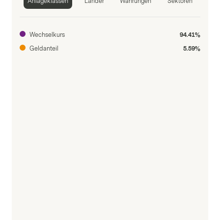
Anlageklassen
Länder
Währungen
Sektoren
Wechselkurs
94.41%
Geldanteil
5.59%