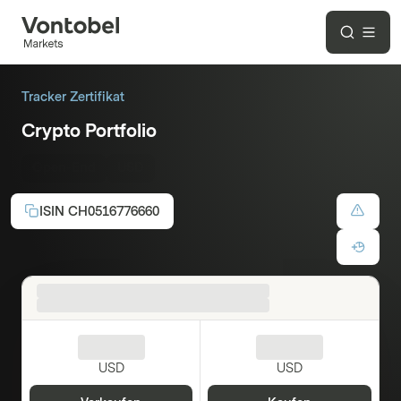
Tracker Zertifikat
Crypto Portfolio
Open-End
USD
ISIN
CH0516776660
USD
USD