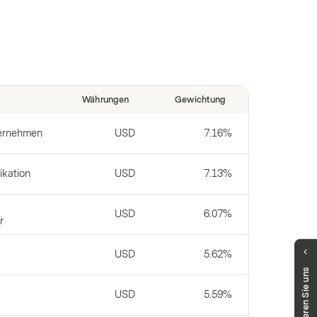
Währungen
Gewichtung
ternehmen
USD
7.16%
kation
USD
7.13%
USD
6.07%
r
USD
5.62%
Haben Sie Fragen?
Kontaktieren Sie uns
Unser Public Distribution Team hilft Ihnen
USD
5.59%
gerne weiter.
markets.schweiz@vontobel.com