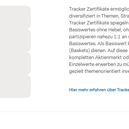
ISIN
CH1499059983
Tracker Zertifikate ermögli
Novartis AG
Schweiz
Gesundheit
diversifiziert in Themen, St
ISIN
CH0012005267
Tracker Zertifikate spiege
Tencent Holdings
Basiswertes ohne Hebel, oh
Limited
China
Technologie
partizipieren nahezu 1:1 an
ISIN
KYG875721634
Basiswertes. Als Basiswert
(Baskets) dienen. Auf diese 
Coinbase Global Inc.
Vereinigte
Finanzdienstl
ISIN
US19260Q1076
Staaten
kompletten Aktienmarkt ode
Einzelwerte erwerben zu müs
International
gezielt themenorientiert inv
Business Machines
Vereinigte
Technologie
Corp.
Staaten
ISIN
US4592001014
Hier mehr erfahren über Tracke
Meta Platforms Inc.
Vereinigte
Technologie
ISIN
US30303M1027
Staaten
SBI Holdings Inc.
Japan
Finanzdienstl
ISIN
JP3436120004
AstraZeneca Group