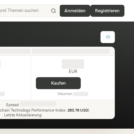
Anmelden
Registrieren
ISIN,
Basiswerte,
Produkte
und
Themen
suchen
EUR
Kaufen
Volumen
Spread
kchain Technology Performance-Index
:
263.76 USD
|
Letzte Aktualisierung
: