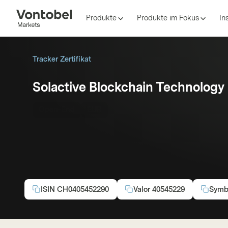
Produkte
Produkte im Fokus
In
Tracker Zertifikat
Solactive Blockchain Technology
Open-End
EUR
ISIN
CH0405452290
Valor
40545229
Symb