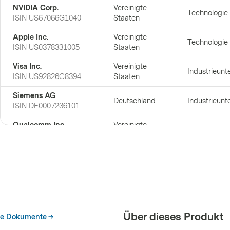
NVIDIA Corp.
Vereinigte
Technologie
ISIN
US67066G1040
Staaten
Apple Inc.
Vereinigte
Technologie
ISIN
US0378331005
Staaten
Visa Inc.
Vereinigte
Industrieun
ISIN
US92826C8394
Staaten
Siemens AG
Deutschland
Industrieun
ISIN
DE0007236101
Qualcomm Inc.
Vereinigte
Technologie
ISIN
US7475251036
Staaten
MasterCard Inc
Vereinigte
Industrieun
ISIN
US57636Q1040
Staaten
Sony Group
Zyklische
Corporation
Japan
Konsumgüte
ISIN
JP3435000009
Über dieses Produkt
he Dokumente
Roche Holding AG
Schweiz
Gesundheit