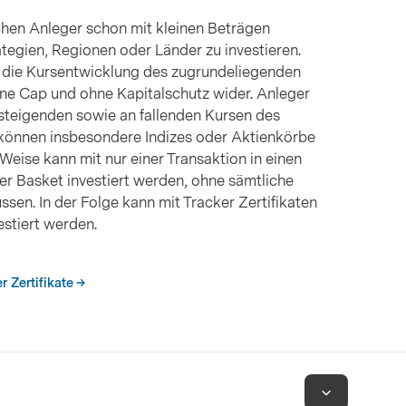
chen Anleger schon mit kleinen Beträgen
swesen
CHF
4.34%
rategien, Regionen oder Länder zu investieren.
ln die Kursentwicklung des zugrundeliegenden
ne Cap und ohne Kapitalschutz wider. Anleger
HKD
4.16%
 steigenden sowie an fallenden Kursen des
 können insbesondere Indizes oder Aktienkörbe
Weise kann mit nur einer Transaktion in einen
eister
USD
4.15%
r Basket investiert werden, ohne sämtliche
sen. In der Folge kann mit Tracker Zertifikaten
estiert werden.
USD
4.13%
r Zertifikate
USD
4.12%
eister
JPY
4.07%