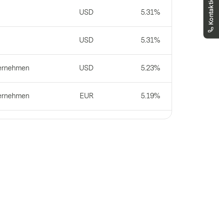
00800 93 00 93 00
USD
5.31%
Sie erreichen uns telefonisch montags bis
freitags, 8:00 - 18:00 Uhr
USD
5.31%
ternehmen
USD
5.23%
ternehmen
EUR
5.19%
USD
5.03%
ternehmen
USD
4.92%
JPY
4.57%
r
swesen
CHF
4.38%