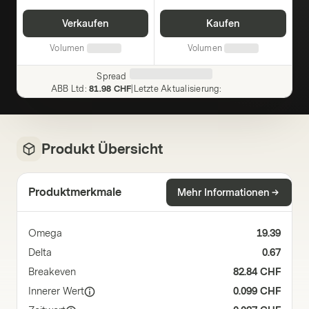
Verkaufen
Kaufen
Volumen
Volumen
Spread
ABB Ltd
:
81.98 CHF
|
Letzte Aktualisierung
:
Produkt Übersicht
Produktmerkmale
Mehr Informationen
Omega
19.39
Delta
0.67
Breakeven
82.84 CHF
Innerer Wert
0.099 CHF