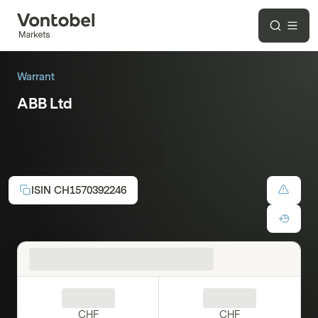
Warrant
ABB Ltd
Call
Laufzeit:
21.08.2026
Ausübungspreis:
80.00 CHF
ISIN
CH1570392246
CHF
CHF