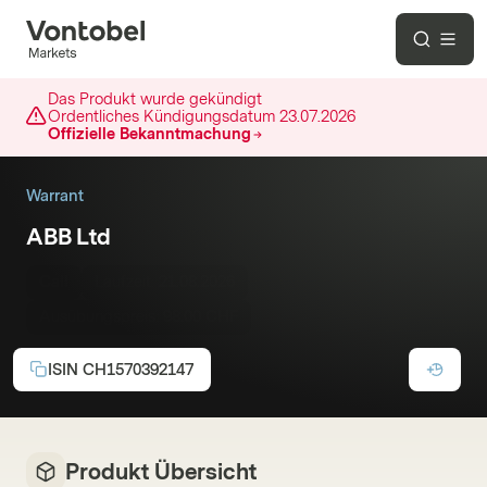
Das Produkt wurde gekündigt
Ordentliches Kündigungsdatum
23.07.2026
Offizielle Bekanntmachung
Warrant
ABB Ltd
Call
Laufzeit:
21.08.2026
Ausübungspreis:
98.00 CHF
ISIN
CH1570392147
Produkt Übersicht