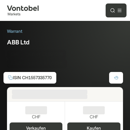
Warrant
ABB Ltd
Call
Laufzeit:
18.09.2026
Ausübungspreis:
92.00 CHF
ISIN
CH1557335770
CHF
CHF
Verkaufen
Kaufen