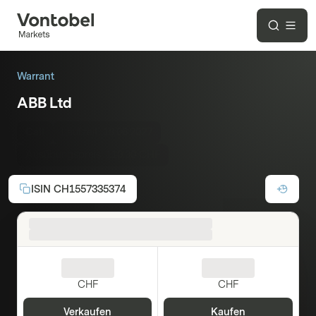
Warrant
ABB Ltd
Call
Laufzeit:
18.06.2027
Ausübungspreis:
110.00 CHF
ISIN
CH1557335374
CHF
CHF
Verkaufen
Kaufen