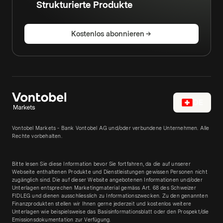
Strukturierte Produkte
Kostenlos abonnieren
DE
Vontobel Markets - Bank Vontobel AG und/oder verbundene Unternehmen. Alle
Rechte vorbehalten.
Bitte lesen Sie diese Information bevor Sie fortfahren, da die auf unserer
Webseite enthaltenen Produkte und Dienstleistungen gewissen Personen nicht
zugänglich sind. Die auf dieser Website angebotenen Informationen und/oder
Unterlagen entsprechen Marketingmaterial gemäss Art. 68 des Schweizer
FIDLEG und dienen ausschliesslich zu Informationszwecken. Zu den genannten
Finanzprodukten stellen wir Ihnen gerne jederzeit und kostenlos weitere
Unterlagen wie beispielsweise das Basisinformationsblatt oder den Prospekt/die
Emissionsdokumentation zur Verfügung.