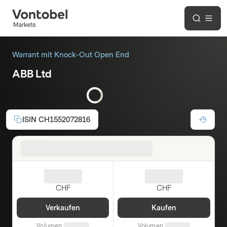
Warrant mit Knock-Out Open End
ABB Ltd
Call
Hebel:
7.32
ISIN
CH1552072816
CHF
CHF
Verkaufen
Kaufen
Volumen
Volumen