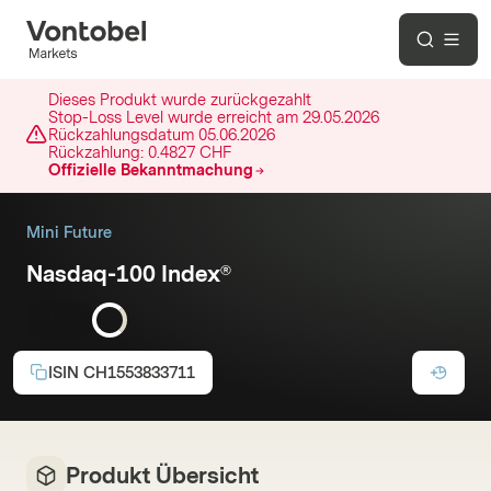
Dieses Produkt wurde zurückgezahlt
Stop-Loss Level wurde erreicht am
29.05.2026
Rückzahlungsdatum
05.06.2026
Rückzahlung:
0.4827 CHF
Offizielle Bekanntmachung
Mini Future
Nasdaq-100 Index®
Short
ISIN
CH1553833711
Produkt Übersicht