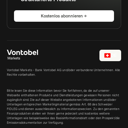
Kostenlos abonnieren
DE
Vontobel Markets - Bank Vontobel AG und/oder verbundene Unternehmen. Alle
Rechte vorbehalten.
Bitte lesen Sie diese Information bevor Sie fortfahren, da die auf unserer
Webseite enthaltenen Produkte und Dienstleistungen gewissen Personen nicht
zugänglich sind. Die auf dieser Website angebotenen Informationen und/oder
Unterlagen entsprechen Marketingmaterial gemäss Art. 68 des Schweizer
FIDLEG und dienen ausschliesslich zu Informationszwecken. Zu den genannten
Finanzprodukten stellen wir Ihnen gerne jederzeit und kostenlos weitere
Unterlagen wie beispielsweise das Basisinformationsblatt oder den Prospekt/die
Emissionsdokumentation zur Verfügung.