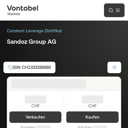
Constant Leverage Zertifikat
Sandoz Group AG
4x Long
ISIN
CH1333295660
CHF
CHF
Verkaufen
Kaufen
Volumen
Volumen