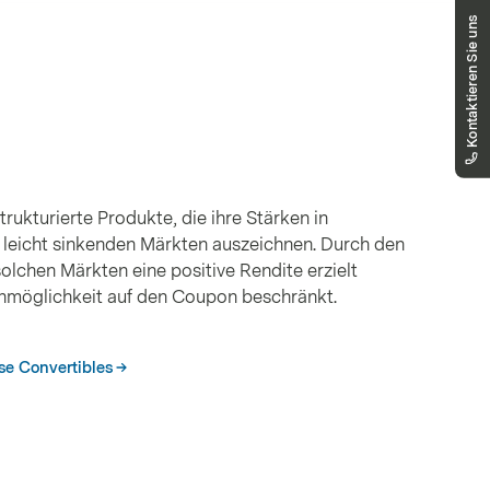
Haben Sie Fragen?
Kontaktieren Sie uns
Unser Public Distribution Team hilft Ihnen
gerne weiter.
markets.schweiz@vontobel.com
00800 93 00 93 00
Sie erreichen uns telefonisch montags bis
freitags, 8:00 - 18:00 Uhr
rukturierte Produkte, die ihre Stärken in
 leicht sinkenden Märkten auszeichnen. Durch den
olchen Märkten eine positive Rendite erzielt
nnmöglichkeit auf den Coupon beschränkt.
se Convertibles