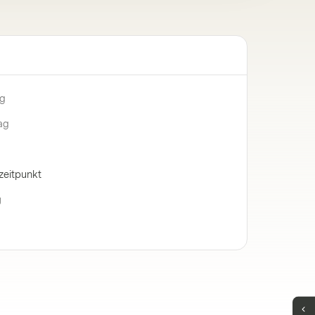
ng
ag
zeitpunkt
g