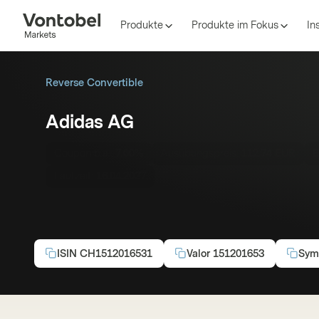
Produkte
Produkte im Fokus
In
Reverse Convertible
Adidas AG
Coupon p.a.:
7.00%
Ausübungspreis:
112.74 EUR
Laufzeit:
16.04.2027
ISIN
CH1512016531
Valor
151201653
Sym