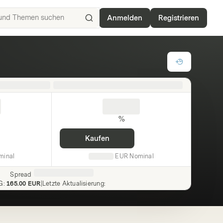
Anmelden
Registrieren
ISIN,
Basiswerte,
Produkte
und
Themen
suchen
%
Kaufen
minal
EUR
Nominal
Spread
G
:
165.00 EUR
|
Letzte Aktualisierung
: